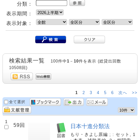
分類：
表示期間：
表示対象：
検索結果一覧
100件中
1
－
10
件を表示 (総貸出回数
10508回)
1
2
3
4
5
6
次へ
>>
全て選択
1
59回
日本十進分類法
もり・きよし原編 ; : セット, 1