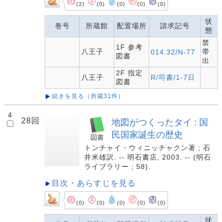
(2)
(0)
(0)
(0)
(0)
状
巻号
所蔵館
配置場所
請求記号
態
禁
1F 参考
八王子
帯
014.32/N-77
図書
出
2F 指定
八王子
R/司書/1-7日
図書
続きを見る（所蔵31件）
4
28回
地図がつくったタイ : 国
民国家誕生の歴史
トンチャイ・ウィニッチャクン著 ; 石
井米雄訳. -- 明石書店, 2003. -- (明石
ライブラリー ; 58).
目次・あらすじを見る
(0)
(0)
(0)
(0)
(0)
状