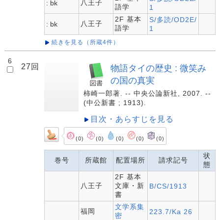
八王子
: bk
語学
1
2F 基本
S/多読/OD2E/
八王子
: bk
語学
1
続きを見る（所蔵4件）
6
27回
物語タイの歴史 : 微笑み
の国の真実
柿崎一郎著. -- 中央公論新社, 2007. --
(中公新書 ; 1913).
目次・あらすじを見る
(0)
(0)
(0)
(0)
(0)
状
巻号
所蔵館
配置場所
請求記号
態
2F 基本
八王子
文庫・新
B/CS/1913
書
文学系集
福岡
223.7/Ka 26
密