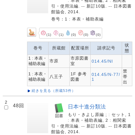
: 本表・補助表編, 2 : 相関索
引・使用法編. -- 新訂10版. -- 日本図書
館協会, 2014.
巻号：1 : 本表・補助表編
(1)
(1)
(0)
(0)
(0)
状
巻号
所蔵館
配置場所
請求記号
態
1 : 本表・
市原図書
市原
014.45/NI
補助表編
室
禁
1 : 本表・
1F 参考
014.45/N-77/
八王子
帯
補助表編
図書
1
出
続きを見る（所蔵53件）
2
48回
日本十進分類法
もり・きよし原編 ; : セット, 1
: 本表・補助表編, 2 : 相関索
引・使用法編. -- 新訂10版. -- 日本図書
館協会, 2014.