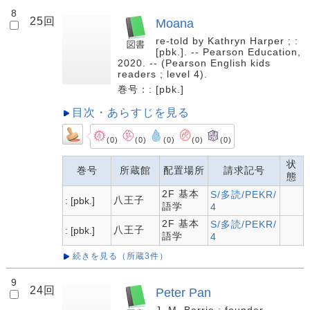
8
25回
Moana
re-told by Kathryn Harper ; :
[pbk.]. -- Pearson Education,
2020. -- (Pearson English kids
readers ; level 4).
巻号：: [pbk.]
目次・あらすじを見る
(0)
(0)
(0)
(0)
(0)
状
巻号
所蔵館
配置場所
請求記号
態
2F 基本
S/多読/PEKR/
八王子
: [pbk.]
語学
4
2F 基本
S/多読/PEKR/
八王子
: [pbk.]
語学
4
続きを見る（所蔵3件）
9
24回
Peter Pan