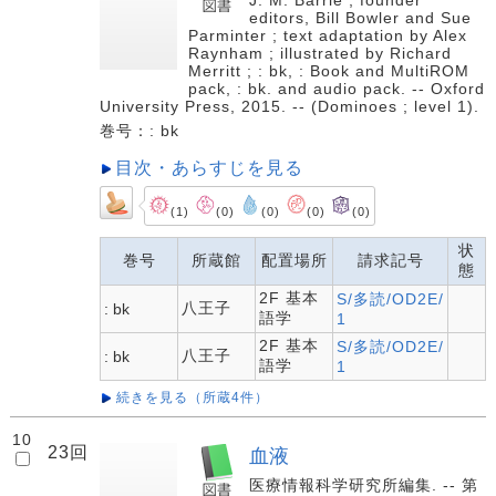
J. M. Barrie ; founder
editors, Bill Bowler and Sue
Parminter ; text adaptation by Alex
Raynham ; illustrated by Richard
Merritt ; : bk, : Book and MultiROM
pack, : bk. and audio pack. -- Oxford
University Press, 2015. -- (Dominoes ; level 1).
巻号：: bk
目次・あらすじを見る
(1)
(0)
(0)
(0)
(0)
状
巻号
所蔵館
配置場所
請求記号
態
2F 基本
S/多読/OD2E/
八王子
: bk
語学
1
2F 基本
S/多読/OD2E/
八王子
: bk
語学
1
続きを見る（所蔵4件）
10
23回
血液
医療情報科学研究所編集. -- 第