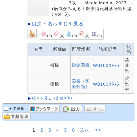
3版. -- Medic Media, 2023. --
(病気がみえる / 医療情報科学研究所編
; vol. 5).
目次・あらすじを見る
(0)
(0)
(0)
(0)
(1)
状
巻号
所蔵館
配置場所
請求記号
態
禁
板橋
指定図書
帯
WB100/IR/5
出
貸
図書（医
板橋
出
WB100/IR/5
学分類）
中
続きを見る（所蔵9件）
全て選択
1
2
3
4
5
6
次へ
>>