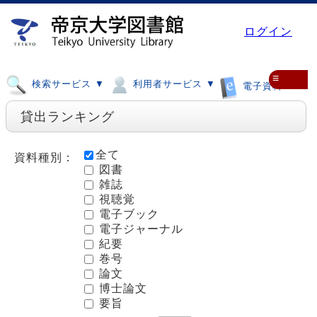
ログイン
≡
検索サービス ▼
利用者サービス ▼
電子資料 ▼
貸出ランキング
全て
資料種別：
図書
雑誌
視聴覚
電子ブック
電子ジャーナル
紀要
巻号
論文
博士論文
要旨