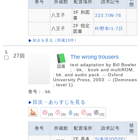
巻号
所蔵館
配置場所
請求記号
態
3F 和図
八王子
223.7/W-76
書
2F 指定
八王子
R/野本/1-7日
図書
続きを見る（所蔵16件）
5
27回
The wrong trousers
text adaptation by Bill Bowler
; : bk, : book and multiROM,
: bk. and audio pack. -- Oxford
University Press, 2003. -- (Dominoes
; level 1).
巻号：: bk
目次・あらすじを見る
(0)
(0)
(0)
(0)
(0)
状
巻号
所蔵館
配置場所
請求記号
態
2F 基本
S/多読/OD2E/