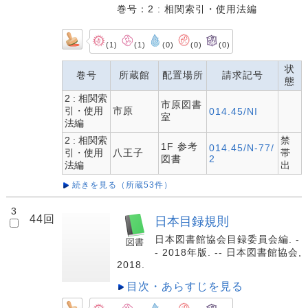
巻号：2 : 相関索引・使用法編
(1)
(1)
(0)
(0)
(0)
状
巻号
所蔵館
配置場所
請求記号
態
2 : 相関索
市原図書
引・使用
市原
014.45/NI
室
法編
2 : 相関索
禁
1F 参考
014.45/N-77/
引・使用
八王子
帯
図書
2
法編
出
続きを見る（所蔵53件）
3
44回
日本目録規則
日本図書館協会目録委員会編. -
- 2018年版. -- 日本図書館協会,
2018.
目次・あらすじを見る