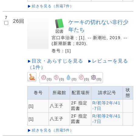
続きを見る（所蔵7件）
7
26回
ケーキの切れない非行少
年たち
宮口幸治著 ; [1]. -- 新潮社, 2019. --
(新潮新書 ; 820).
巻号：[1]
目次・あらすじを見る
レビューを見る
（1件）
(0)
(0)
(0)
(0)
(0)
状
巻号
所蔵館
配置場所
請求記号
態
2F 指定
R/初等2年/41
八王子
[1]
図書
-7日
2F 指定
R/初等2年/41
八王子
[1]
図書
-7日
続きを見る（所蔵5件）