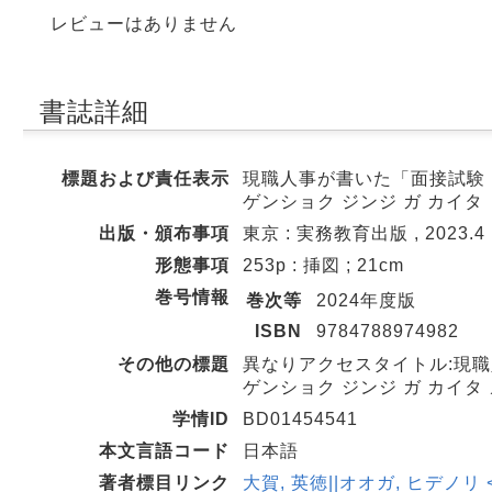
レビューはありません
書誌詳細
標題および責任表示
現職人事が書いた「面接試験・官
ゲンショク ジンジ ガ カイタ
出版・頒布事項
東京 : 実務教育出版 , 2023.4
形態事項
253p : 挿図 ; 21cm
巻号情報
巻次等
2024年度版
ISBN
9784788974982
その他の標題
異なりアクセスタイトル:現
ゲンショク ジンジ ガ カイタ
学情ID
BD01454541
本文言語コード
日本語
著者標目リンク
大賀, 英徳||オオガ, ヒデノリ <