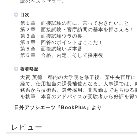
読のベストセラー。
目次
第１章 面接試験の前に、言っておきたいこと
第２章 面接試験・官庁訪問の基本を押さえろ！
第３章 面接試験ウラの裏
第４章 回答のポイントはここだ！
第５章 面接試験いざ本番！
第６章 合格、内定、そして採用後
著者略歴
大賀 英徳：都内の大学院を修了後、某中央官庁
経て、任用担当の課長補佐となる。人事課では、
務系から技術系、選考採用、非常勤まであらゆる
を執筆、本音のアドバイスが受験者から好評を得て
日外アソシエーツ『BookPlus』より
レビュー