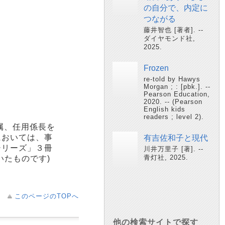
の自分で、内定に
つながる
藤井智也 [著者]. --
ダイヤモンド社,
2025.
Frozen
re-told by Hawys
Morgan ; : [pbk.]. --
Pearson Education,
2020. -- (Pearson
English kids
readers ; level 2).
属、任用係長を
においては、事
有吉佐和子と現代
シリーズ」３冊
川井万里子 [著]. --
青灯社, 2025.
いたものです)
このページのTOPへ
他の検索サイトで探す