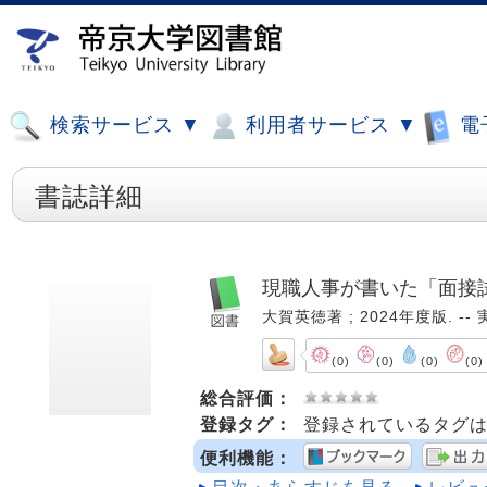
検索サービス ▼
利用者サービス ▼
電
書誌詳細
現職人事が書いた「面接試
大賀英徳著 ; 2024年度版. -- 
(0)
(0)
(0)
(0)
総合評価：
登録タグ：
登録されているタグ
便利機能：