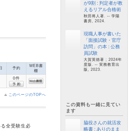
が9割 : 判定者が教
えるリアル合格術
秋田将人著. -- 学陽
書房, 2024.
現職人事が書いた
「面接試験・官庁
訪問」の本 : 公務
員試験
大賀英徳著 ; 2024年
度版. -- 実務教育出
WEB書
日
予約
版, 2023.
棚
0件
このページのTOPへ
この資料も一緒に見てい
ます
脇役さんの就活攻
いる全受験生必
略書 : ありのまま