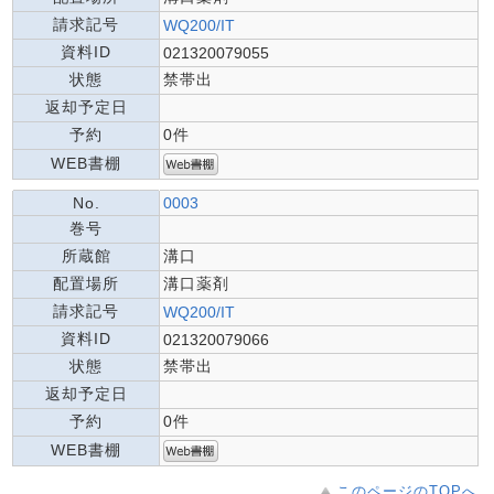
請求記号
WQ200/IT
資料ID
021320079055
状態
禁帯出
返却予定日
予約
0件
WEB書棚
No.
0003
巻号
所蔵館
溝口
配置場所
溝口薬剤
請求記号
WQ200/IT
資料ID
021320079066
状態
禁帯出
返却予定日
予約
0件
WEB書棚
このページのTOPへ