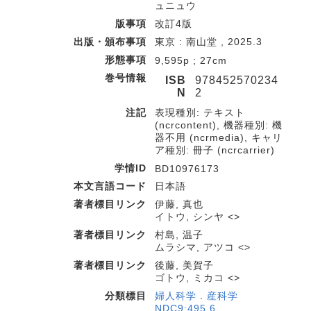
ュニュウ
版事項
改訂4版
出版・頒布事項
東京 : 南山堂 , 2025.3
形態事項
9,595p ; 27cm
巻号情報
ISB
978452570234
N
2
注記
表現種別: テキスト
(ncrcontent), 機器種別: 機
器不用 (ncrmedia), キャリ
ア種別: 冊子 (ncrcarrier)
学情ID
BD10976173
本文言語コード
日本語
著者標目リンク
伊藤, 真也
イトウ, シンヤ <>
著者標目リンク
村島, 温子
ムラシマ, アツコ <>
著者標目リンク
後藤, 美賀子
ゴトウ, ミカコ <>
分類標目
婦人科学．産科学
NDC9:495.6