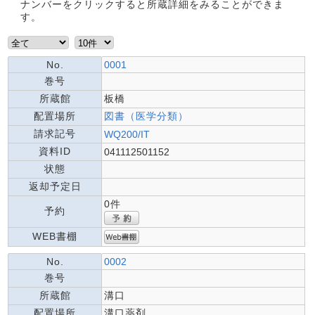
ナンバーをクリックすると所蔵詳細をみることができま
す。
No.
0001
巻号
所蔵館
板橋
配置場所
図書（医学分類）
請求記号
WQ200/IT
資料ID
041112501152
状態
返却予定日
0件
予約
WEB書棚
No.
0002
巻号
所蔵館
溝口
配置場所
溝口薬剤