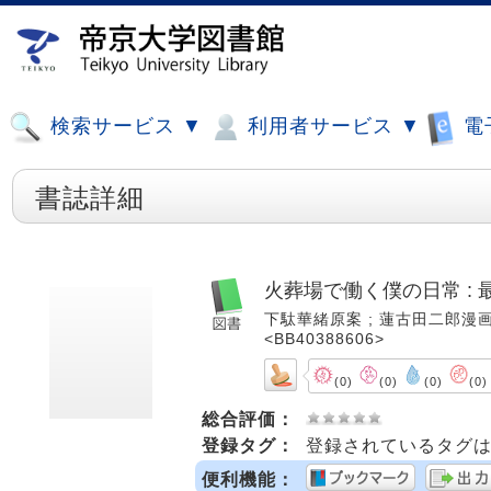
検索サービス ▼
利用者サービス ▼
電
書誌詳細
火葬場で働く僕の日常 :
下駄華緒原案 ; 蓮古田二郎漫画 ; 4. -
<BB40388606>
(0)
(0)
(0)
(0)
総合評価：
登録タグ：
登録されているタグ
便利機能：