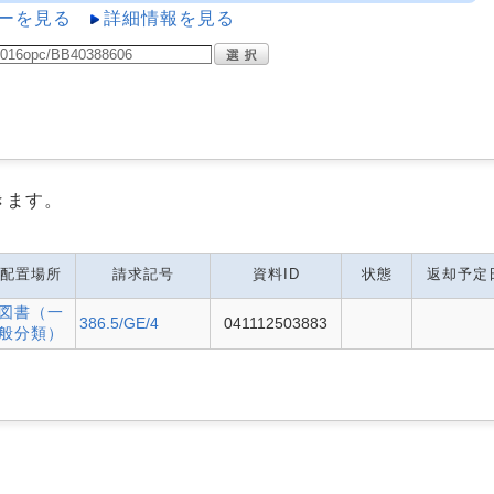
ーを見る
詳細情報を見る
きます。
配置場所
請求記号
資料ID
状態
返却予定
図書（一
386.5/GE/4
041112503883
般分類）