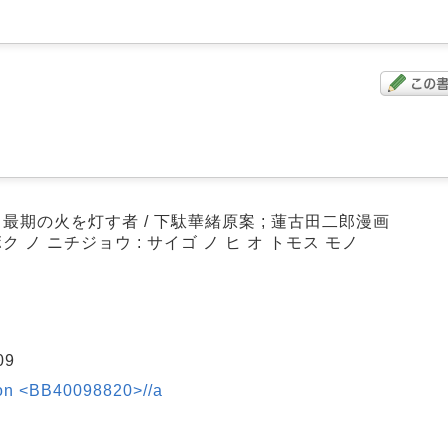
 最期の火を灯す者 / 下駄華緒原案 ; 蓮古田二郎漫画
ク ノ ニチジョウ : サイゴ ノ ヒ オ トモス モノ
09
on <BB40098820>//a