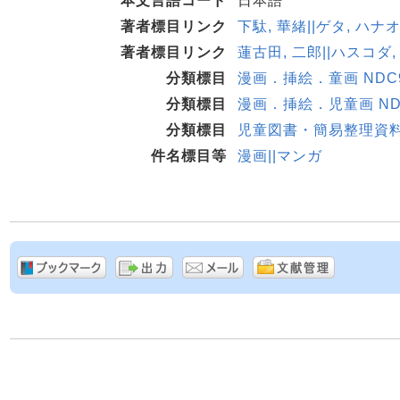
本文言語コード
日本語
著者標目リンク
下駄, 華緒||ゲタ, ハナオ 
著者標目リンク
蓮古田, 二郎||ハスコダ, 
分類標目
漫画．挿絵．童画 NDC9:
分類標目
漫画．挿絵．児童画 NDC1
分類標目
児童図書・簡易整理資料
件名標目等
漫画||マンガ