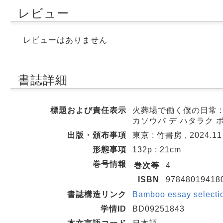
レビュー
レビューはありません
書誌詳細
標題および責任表示
火葬場で働く僕の日常 :
カソウバ デ ハタラク ボ
出版・頒布事項
東京 : 竹書房 , 2024.11
形態事項
132p ; 21cm
巻号情報
巻次等
4
ISBN
97848019418
書誌構造リンク
Bamboo essay selecti
学情ID
BD09251843