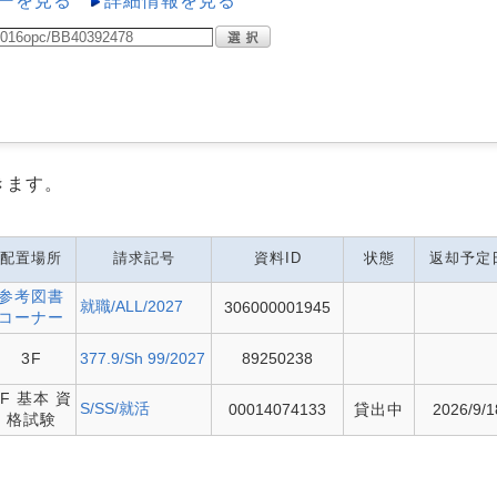
ーを見る
詳細情報を見る
きます。
配置場所
請求記号
資料ID
状態
返却予定
参考図書
就職/ALL/2027
306000001945
コーナー
3F
377.9/Sh 99/2027
89250238
2F 基本 資
S/SS/就活
00014074133
貸出中
2026/9/1
格試験