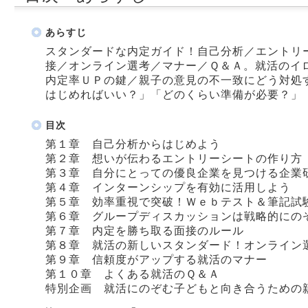
あらすじ
スタンダードな内定ガイド！自己分析／エントリ
接／オンライン選考／マナー／Ｑ＆Ａ。就活のイ
内定率ＵＰの鍵／親子の意見の不一致にどう対処
はじめればいい？」「どのくらい準備が必要？」
目次
第１章 自己分析からはじめよう
第２章 想いが伝わるエントリーシートの作り方
第３章 自分にとっての優良企業を見つける企業
第４章 インターンシップを有効に活用しよう
第５章 効率重視で突破！Ｗｅｂテスト＆筆記試
第６章 グループディスカッションは戦略的にの
第７章 内定を勝ち取る面接のルール
第８章 就活の新しいスタンダード！オンライン
第９章 信頼度がアップする就活のマナー
第１０章 よくある就活のＱ＆Ａ
特別企画 就活にのぞむ子どもと向き合うための