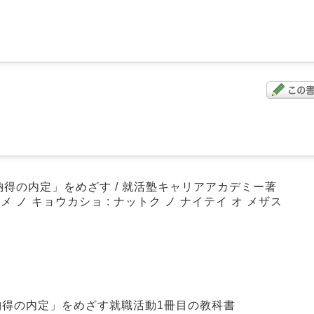
「納得の内定」をめざす / 就活塾キャリアアカデミー著
 ノ キョウカショ : ナットク ノ ナイテイ オ メザス
納得の内定」をめざす就職活動1冊目の教科書