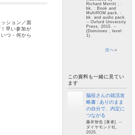
Richard Merritt ; :
bk, : Book and
MultiROM pack, :
bk. and audio pack.
-- Oxford University
カッション／面
Press, 2015. --
プ！早い参加が
(Dominoes ; level
「いつ・何から
1).
！
次へ
この資料も一緒に見てい
ます
脇役さんの就活攻
略書 : ありのまま
の自分で、内定に
つながる
藤井智也 [著者]. --
ダイヤモンド社,
2025.