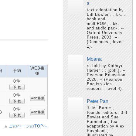
s
text adaptation by
Bill Bowler ; : bk, :
book and
multiROM, : bk.
and audio pack. --
Oxford University
Press, 2003. --
(Dominoes ; level
1).
Moana
re-told by Kathryn
WEB書
Harper ; : [pbk.]. --
日
予約
棚
Pearson Education,
2020. -- (Pearson
0件
English kids
readers ; level 4).
0件
Peter Pan
J. M. Barrie ;
0件
8
founder editors, Bill
Bowler and Sue
Parminter ; text
このページのTOPへ
adaptation by Alex
Raynham ;
illustrated by