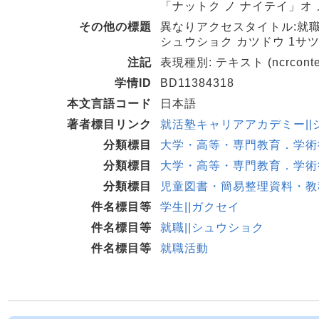
「ナットク ノ ナイテイ」オ 
その他の標題
異なりアクセスタイトル:就職
シュウショク カツドウ 1サツメ
注記
表現種別: テキスト (ncrconten
学情ID
BD11384318
本文言語コード
日本語
著者標目リンク
就活塾キャリアアカデミー||シュ
分類標目
大学・高等・専門教育．学術行政 
分類標目
大学・高等・専門教育．学術行政 
分類標目
児童図書・簡易整理資料・教科
件名標目等
学生||ガクセイ
件名標目等
就職||シュウショク
件名標目等
就職活動