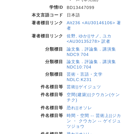
学情ID
BD13447099
本文言語コード
日本語
著者標目リンク
Alt236 <AU30146106> 著
者
著者標目リンク
佐野, ゆか||サノ, ユカ
<AU30135278> 訳者
分類標目
論文集．評論集．講演集
NDC9:704
分類標目
論文集．評論集．講演集
NDC10:704
分類標目
芸術・言語・文学
NDLC:K231
件名標目等
芸術||ゲイジュツ
件名標目等
空間(建築)||クウカン(ケン
チク)
件名標目等
恐れ||オソレ
件名標目等
時間・空間 -- 芸術上||ジカ
ン ・ クウカン -- ゲイジュ
ツジョウ