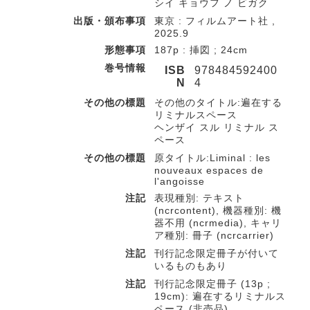
シイ キョウフ ノ ビガク
出版・頒布事項
東京 : フィルムアート社 ,
2025.9
形態事項
187p : 挿図 ; 24cm
巻号情報
ISB
978484592400
N
4
その他の標題
その他のタイトル:遍在する
リミナルスペース
ヘンザイ スル リミナル ス
ペース
その他の標題
原タイトル:Liminal : les
nouveaux espaces de
l'angoisse
注記
表現種別: テキスト
(ncrcontent), 機器種別: 機
器不用 (ncrmedia), キャリ
ア種別: 冊子 (ncrcarrier)
注記
刊行記念限定冊子が付いて
いるものもあり
注記
刊行記念限定冊子 (13p ;
19cm): 遍在するリミナルス
ペース (非売品)