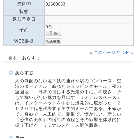
資料ID
92600053
状態
返却予定日
0件
予約
WEB書棚
このページのTOPへ
目次・あらすじ
あらすじ
人の気配のない地下鉄の通路や駅のコンコース、空
港のターミナル、寂れたショッピングモール、夜の
遊園地…。日常で目にする光景の中に、不穏さ、そ
して抗いがたい魅力を見出す「リミナルスペース」
は、インターネットを中心に爆発的に広がった、２
０２０年代を代表する美学的ミームである。不確か
で、奇妙で、人工的で、憂鬱で、懐かしい。新しい
「恐怖の美学」の誕生の過程とその影響を体系的に
掘り下げる、リミナルスペース解体新書。