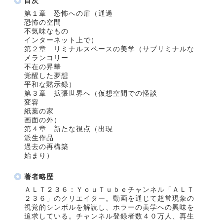
目次
第１章 恐怖への扉（通過
恐怖の空間
不気味なもの
インターネット上で）
第２章 リミナルスペースの美学（サブリミナルな
メランコリー
不在の昇華
覚醒した夢想
平和な黙示録）
第３章 拡張世界へ（仮想空間での怪談
変容
紙葉の家
画面の外）
第４章 新たな視点（出現
派生作品
過去の再構築
始まり）
著者略歴
ＡＬＴ２３６：ＹｏｕＴｕｂｅチャンネル「ＡＬＴ
２３６」のクリエイター。動画を通じて超常現象の
視覚的シンボルを解読し、ホラーの美学への興味を
追求している。チャンネル登録者数４０万人、再生