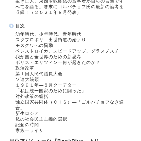
生き証人、東西冷戦終結の当事者が自らの言葉です
べてを語る。巻末にゴルバチョフ氏の最新の論考を
収録！（２０２１年８月発表）
目次
幼年時代、少年時代、青年時代
スタブロポリ―出世街道の始まり
モスクワへの異動
ペレストロイカ、スピードアップ、グラスノスチ
我が国と全世界のための新思考
ボリス・エリツィン―何が起きたのか？
政治改革
第１回人民代議員大会
ソ連大統領
１９９１年―８月クーデター
「私は統一国家のために闘った」
対外政策の総括
独立国家共同体（ＣＩＳ）―「ゴルバチョフなき連
合」
新生ロシア
私の社会民主主義的選択
記念の時間
家族―ライサ