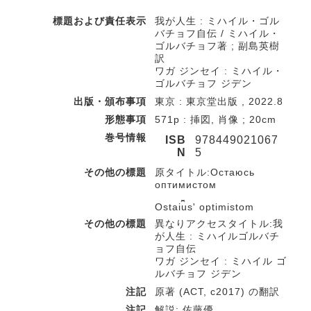
標題および責任表示
我が人生 : ミハイル・ゴル
バチョフ自伝 / ミハイル・
ゴルバチョフ著 ; 副島英樹
訳
ワガ ジンセイ : ミハイル・
ゴルバチョフ ジデン
出版・頒布事項
東京 : 東京堂出版 , 2022.8
形態事項
571p : 挿図, 肖像 ; 20cm
巻号情報
ISB
978449021067
N
5
その他の標題
原タイトル:Остаюсь
оптимистом
Ostai︠u︡sʹ optimistom
その他の標題
異なりアクセスタイトル:我
が人生 : ミハイルゴルバチ
ョフ自伝
ワガ ジンセイ : ミハイル ゴ
ルバチョフ ジデン
注記
原著 (ACT, c2017) の翻訳
注記
解説: 佐藤優