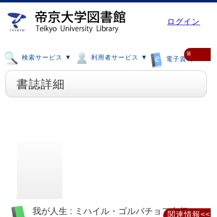
ログイン
≡
検索サービス ▼
利用者サービス ▼
電子資料 ▼
書誌詳細
我が人生 : ミハイル・ゴルバチョフ自伝
関連情報<<