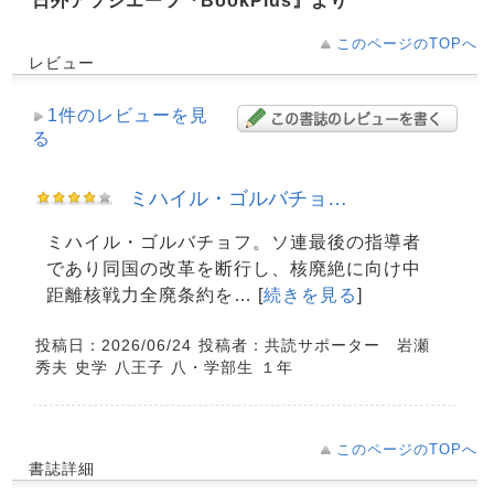
日外アソシエーツ『BookPlus』より
このページのTOPへ
レビュー
1件のレビューを見
る
ミハイル・ゴルバチョ…
ミハイル・ゴルバチョフ。ソ連最後の指導者
であり同国の改革を断行し、核廃絶に向け中
距離核戦力全廃条約を… [
続きを見る
]
投稿日：2026/06/24
投稿者：共読サポーター 岩瀬
秀夫
史学
八王子
八・学部生
１年
このページのTOPへ
書誌詳細