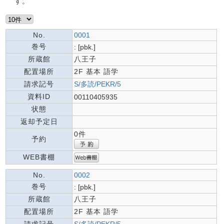
す。
No.
0001
巻号
: [pbk.]
所蔵館
八王子
配置場所
2F 基本 語学
請求記号
S/多読/PEKR/5
資料ID
00110405935
状態
返却予定日
0件
予約
WEB書棚
No.
0002
巻号
: [pbk.]
所蔵館
八王子
配置場所
2F 基本 語学