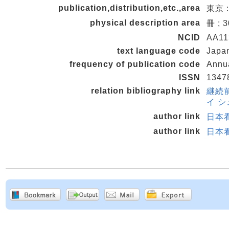
publication,distribution,etc.,area
東京 
physical description area
冊 ; 
NCID
AA11
text language code
Japa
frequency of publication code
Annu
ISSN
1347
relation bibliography link
継続前
イ シ
author link
日本看
author link
日本看