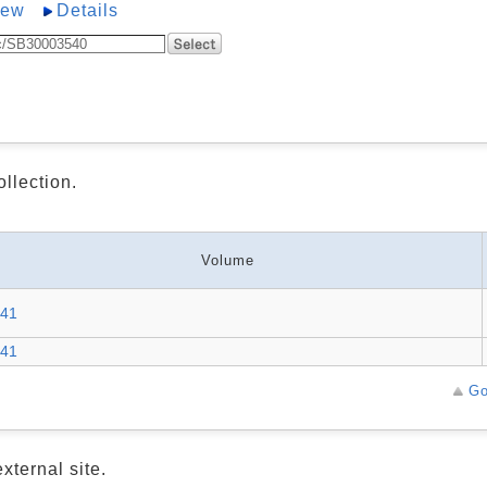
iew
Details
ollection.
Volume
-41
-41
Go
xternal site.