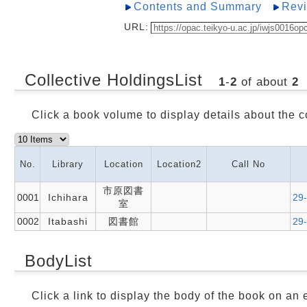
Contents and Summary
Rev
URL:
Collective HoldingsList
1
-
2
of about
2
Click a book volume to display details about the c
No.
Library
Location
Location2
Call No
市原図書
0001
Ichihara
29
室
0002
Itabashi
図書館
29
BodyList
Click a link to display the body of the book on an e