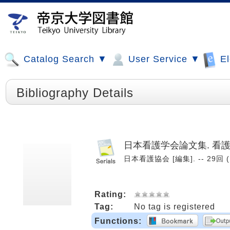
Catalog Search ▼
User Service ▼
El
Bibliography Details
日本看護学会論文集. 看
日本看護協会 [編集]. -- 29回 (
Rating:
Tag:
No tag is registered
Functions: