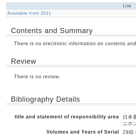
Link
Available from 2011
Contents and Summary
There is no electronic information on contents an
Review
There is no review.
Bibliography Details
title and statement of responsibility area
日本看
ニホ
Volumes and Years of Serial
29回 