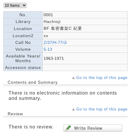
No.
0001
Library
Hachioji
BF 集密書架C 紀要
Location
Location2
xx
Call No
Z/37/H-77/Ji
Volume
5-13
Available Years/
1963-1971
Months
Accession status
Go to the top of this page
Contents and Summary
There is no electronic information on contents
and summary.
Go to the top of this page
Review
There is no review.