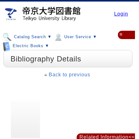
Login
≡
Catalog Search ▼
User Service ▼
Electric Books ▼
Bibliography Details
Back to previous
Related Information<<