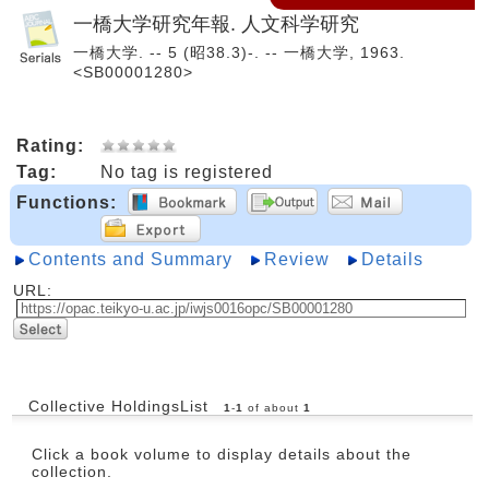
一橋大学研究年報. 人文科学研究
一橋大学. -- 5 (昭38.3)-. -- 一橋大学, 1963.
<SB00001280>
Rating:
Tag:
No tag is registered
Functions:
Contents and Summary
Review
Details
URL:
Collective HoldingsList
1
-
1
of about
1
Click a book volume to display details about the
collection.