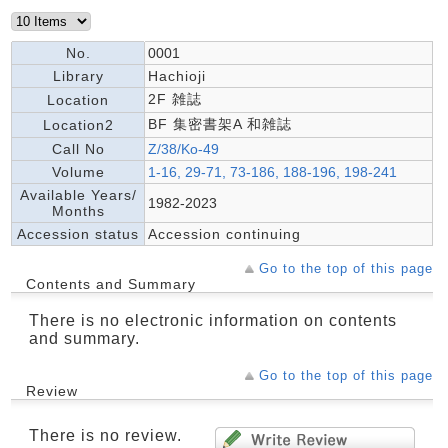
No.
0001
Library
Hachioji
2F 雑誌
Location
BF 集密書架A 和雑誌
Location2
Call No
Z/38/Ko-49
Volume
1-16, 29-71, 73-186, 188-196, 198-241
Available Years/
1982-2023
Months
Accession status
Accession continuing
Go to the top of this page
Contents and Summary
There is no electronic information on contents
and summary.
Go to the top of this page
Review
There is no review.