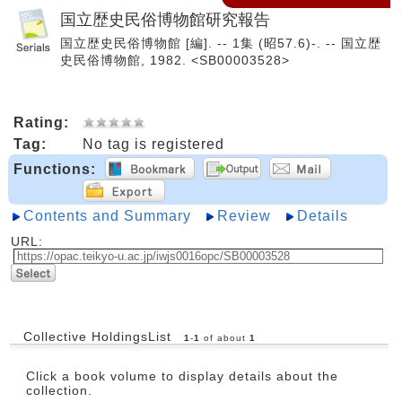
国立歴史民俗博物館研究報告
国立歴史民俗博物館 [編]. -- 1集 (昭57.6)-. -- 国立歴
史民俗博物館, 1982. <SB00003528>
Rating:
Tag:
No tag is registered
Functions:
Contents and Summary
Review
Details
URL:
Collective HoldingsList
1
-
1
of about
1
Click a book volume to display details about the
collection.