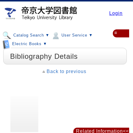
Login
≡
Catalog Search ▼
User Service ▼
Electric Books ▼
Bibliography Details
Back to previous
Related Information<<