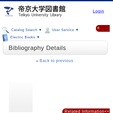
Login
≡
Catalog Search ▼
User Service ▼
Electric Books ▼
Bibliography Details
Back to previous
Related Information<<