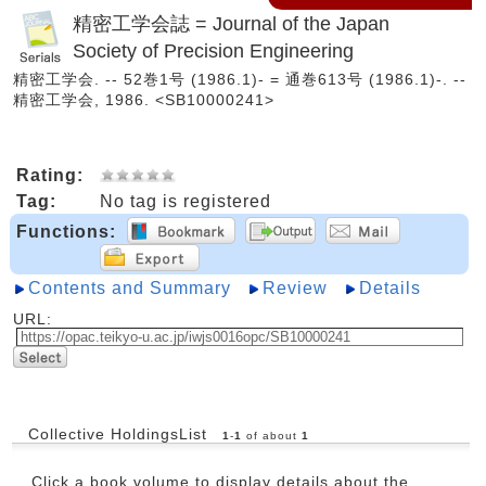
精密工学会誌 = Journal of the Japan
Society of Precision Engineering
精密工学会. -- 52巻1号 (1986.1)- = 通巻613号 (1986.1)-. --
精密工学会, 1986. <SB10000241>
Rating:
Tag:
No tag is registered
Functions:
Contents and Summary
Review
Details
URL:
Collective HoldingsList
1
-
1
of about
1
Click a book volume to display details about the