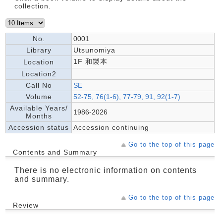
collection.
No.
0001
Library
Utsunomiya
1F 和製本
Location
Location2
Call No
SE
Volume
52-75, 76(1-6), 77-79, 91, 92(1-7)
Available Years/
1986-2026
Months
Accession status
Accession continuing
Go to the top of this page
Contents and Summary
There is no electronic information on contents
and summary.
Go to the top of this page
Review