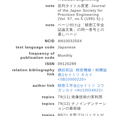
note
並列タイトル変更: Journal
of the Japan Society for
Precision Engineering
(Vol. 57, no.5 (1991.5)-)
note
ページ付けは「精密工学会
誌論文集」の同一巻号との
通しページ
NCID
AN1003250X
text language code
Japanese
frequency of
Monthly
publication code
ISSN
09120289
relation bibliography
継続前誌 :精密機械 / 精機協
link
會||セイミツ キカイ
<SB10000220>
author link
精密工学会||セイミツ コウ
ガッカイ <AU10024622>
topics
79(11):画像技術の実利用
topics
79(12):ナノインデンテーシ
ョンの最前線
topics
80(1):大型プロジェクトが