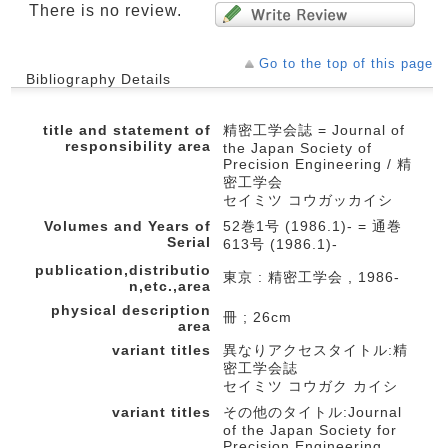
There is no review.
Go to the top of this page
Bibliography Details
title and statement of
精密工学会誌 = Journal of
responsibility area
the Japan Society of
Precision Engineering / 精
密工学会
セイミツ コウガッカイシ
Volumes and Years of
52巻1号 (1986.1)- = 通巻
Serial
613号 (1986.1)-
publication,distributio
東京 : 精密工学会 , 1986-
n,etc.,area
physical description
冊 ; 26cm
area
variant titles
異なりアクセスタイトル:精
密工学会誌
セイミツ コウガク カイシ
variant titles
その他のタイトル:Journal
of the Japan Society for
Precision Engineering