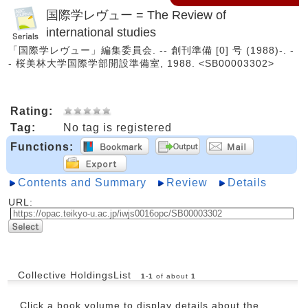
国際学レヴュー = The Review of
international studies
「国際学レヴュー」編集委員会. -- 創刊準備 [0] 号 (1988)-. -
- 桜美林大学国際学部開設準備室, 1988. <SB00003302>
Rating:
Tag:
No tag is registered
Functions:
Contents and Summary
Review
Details
URL:
Collective HoldingsList
1
-
1
of about
1
Click a book volume to display details about the