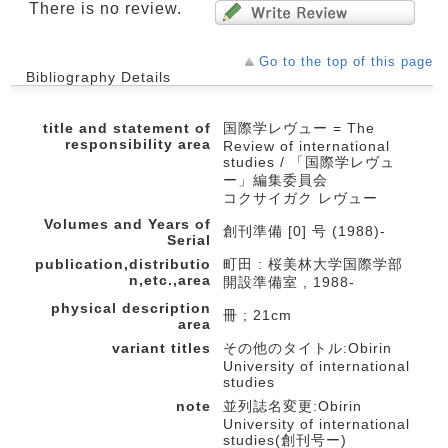
There is no review.
Go to the top of this page
Bibliography Details
title and statement of
国際学レヴュー = The
responsibility area
Review of international
studies / 「国際学レヴュ
ー」編集委員会
コクサイガク レヴュー
Volumes and Years of
創刊準備 [0] 号 (1988)-
Serial
publication,distributio
町田 : 桜美林大学国際学部
n,etc.,area
開設準備室 , 1988-
physical description
冊 ; 21cm
area
variant titles
その他のタイトル:Obirin
University of international
studies
note
並列誌名変更:Obirin
University of international
studies(創刊号ー)