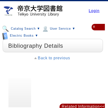
Login
≡
Catalog Search ▼
User Service ▼
Electric Books ▼
Bibliography Details
Back to previous
Related Information<<