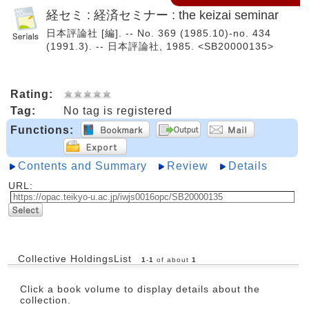
経セミ : 経済セミナー : the keizai seminar
日本評論社 [編]. -- No. 369 (1985.10)-no. 434
(1991.3). -- 日本評論社, 1985. <SB20000135>
Rating:
Tag:
No tag is registered
Functions:
Contents and Summary
Review
Details
URL:
Collective HoldingsList
1
-
1
of about
1
Click a book volume to display details about the
collection.