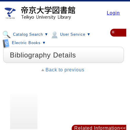
Login
≡
Catalog Search ▼
User Service ▼
Electric Books ▼
Bibliography Details
Back to previous
Related Information<<