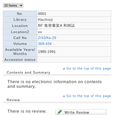
No.
0001
Library
Hachioji
BF 集密書架A 和雑誌
Location
Location2
xx
Call No
Z/33/Ke-29
Volume
369-434
Available Years/
1985-1991
Months
Accession status
Go to the top of this page
Contents and Summary
There is no electronic information on contents
and summary.
Go to the top of this page
Review
There is no review.