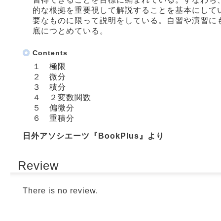
的な根拠を重要視して解説することを基本にして
要なものに限って説明をしている。自習や演習に
底につとめている。
Contents
１ 極限
２ 微分
３ 積分
４ ２変数関数
５ 偏微分
６ 重積分
日外アソシエーツ『BookPlus』より
Review
There is no review.