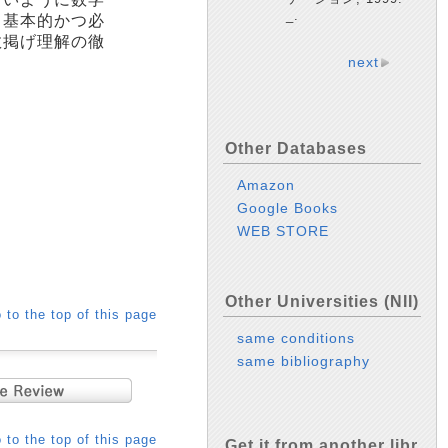
_.
、基本的かつ必
数掲げ理解の徹
next
Other Databases
Amazon
Google Books
WEB STORE
Other Universities (NII)
 to the top of this page
same conditions
same bibliography
 to the top of this page
Get it from another libr