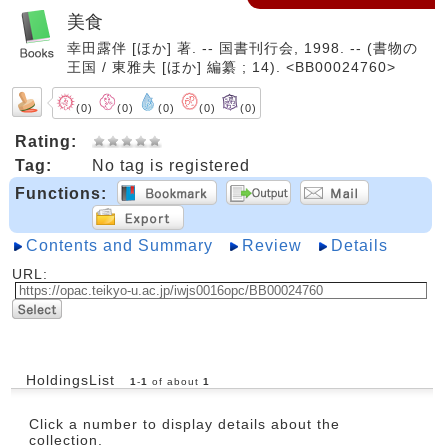
美食
幸田露伴 [ほか] 著. -- 国書刊行会, 1998. -- (書物の
王国 / 東雅夫 [ほか] 編纂 ; 14). <BB00024760>
(0)
(0)
(0)
(0)
(0)
Rating:
Tag:
No tag is registered
Functions:
Contents and Summary
Review
Details
URL:
HoldingsList
1
-
1
of about
1
Click a number to display details about the
collection.