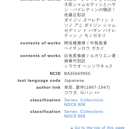
大臣シャムセディンとハサ
ン・バドレディンの物語 /
佐藤正彰訳
ダイジン ヌーレディン ト
ソノ アニ ダイジン シャム
セディン ト ハサン バドレ
ディン ノ モノガタリ
contents of works
聘珍楼雅懐 / 中島敦著
ヘイチンロウ ガカイ
contents of works
白魚変奏曲 / ルガリエン著 ;
南條竹則訳
シラウオ ヘンソウキョク
NCID
BA35669955
text language code
Japanese
author link
幸田, 露伴(1867-1947)
コウダ, ロハン <>
classification
Series. Collections
NDC8:908
classification
Series. Collections
NDC9:908
Go to the top of this page