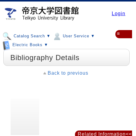
Login
≡
Catalog Search ▼
User Service ▼
Electric Books ▼
Bibliography Details
Back to previous
Related Information<<