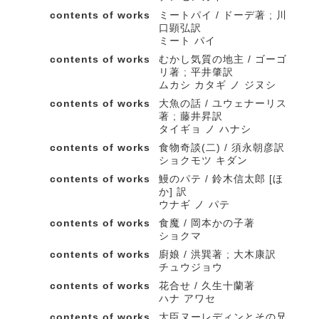
contents of works
ミートパイ / ドーデ著 ; 川
口顕弘訳
ミート パイ
contents of works
むかし気質の地主 / ゴーゴ
リ著 ; 平井肇訳
ムカシ カタギ ノ ジヌシ
contents of works
大魚の話 / ユウェナーリス
著 ; 藤井昇訳
タイギョ ノ ハナシ
contents of works
食物奇談(二) / 須永朝彦訳
ショクモツ キダン
contents of works
鰻のパテ / 鈴木信太郎 [ほ
か] 訳
ウナギ ノ パテ
contents of works
食魔 / 岡本かの子著
ショクマ
contents of works
廚娘 / 洪巽著 ; 大木康訳
チュウジョウ
contents of works
花合せ / 久生十蘭著
ハナ アワセ
contents of works
大臣ヌーレディンとその兄