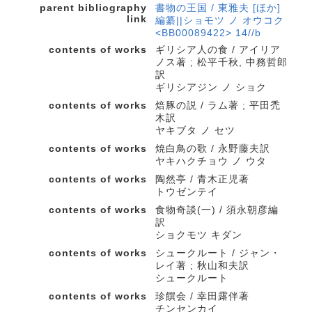
parent bibliography
書物の王国 / 東雅夫 [ほか]
link
編纂||ショモツ ノ オウコク
<BB00089422> 14//b
contents of works
ギリシア人の食 / アイリア
ノス著 ; 松平千秋, 中務哲郎
訳
ギリシアジン ノ ショク
contents of works
焙豚の説 / ラム著 ; 平田禿
木訳
ヤキブタ ノ セツ
contents of works
焼白鳥の歌 / 永野藤夫訳
ヤキハクチョウ ノ ウタ
contents of works
陶然亭 / 青木正児著
トウゼンテイ
contents of works
食物奇談(一) / 須永朝彦編
訳
ショクモツ キダン
contents of works
シュークルート / ジャン・
レイ著 ; 秋山和夫訳
シュークルート
contents of works
珍饌会 / 幸田露伴著
チンセンカイ