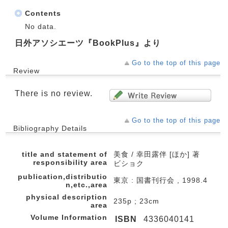
Contents
No data.
日外アソシエーツ『BookPlus』より
Go to the top of this page
Review
There is no review.
Go to the top of this page
Bibliography Details
title and statement of
美食 / 幸田露伴 [ほか] 著
responsibility area
ビショク
publication,distributio
東京 : 国書刊行会 , 1998.4
n,etc.,area
physical description
235p ; 23cm
area
Volume Information
ISBN
4336040141