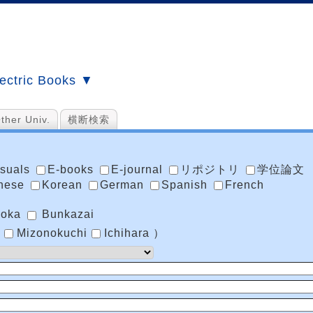
ectric Books ▼
ther Univ.
横断検索
isuals
E-books
E-journal
リポジトリ
学位論文
nese
Korean
German
Spanish
French
uoka
Bunkazai
Mizonokuchi
Ichihara ）