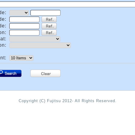
de:
de:
de:
on:
at:
on:
nt:
.
Copyright (C) Fujitsu 2012- All Rights Reserved.