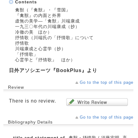
Contents
禽獣（『禽獣』・『雪国』
『禽獣』の内面と外界
虚無の美学―「禽獣」川端康成
一九三〇年代の川端康成（抄）
冷徹の美 ほか）
抒情歌（川端氏の「抒情歌」について
抒情歌
川端康成と心霊学（抄）
「抒情歌」
心霊学と『抒情歌』 ほか）
日外アソシエーツ『BookPlus』より
Go to the top of this page
Review
There is no review.
Go to the top of this page
Bibliography Details
title and statement of
禽獣・抒情歌 / 須藤宏明, 高