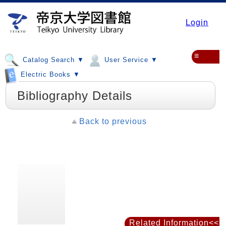
Login
≡
Catalog Search ▼
User Service ▼
Electric Books ▼
Bibliography Details
Back to previous
Related Information<<