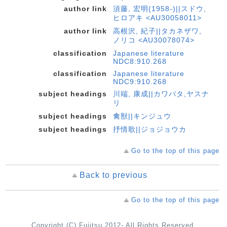
author link
須藤, 宏明(1958-)||スドウ,
ヒロアキ <AU30058011>
author link
高根沢, 紀子||タカネザワ,
ノリコ <AU30078074>
classification
Japanese literature
NDC8:910.268
classification
Japanese literature
NDC9:910.268
subject headings
川端, 康成||カワバタ,ヤスナ
リ
subject headings
禽獣||キンジュウ
subject headings
抒情歌||ジョジョウカ
Go to the top of this page
Back to previous
Go to the top of this page
Copyright (C) Fujitsu 2012- All Rights Reserved.