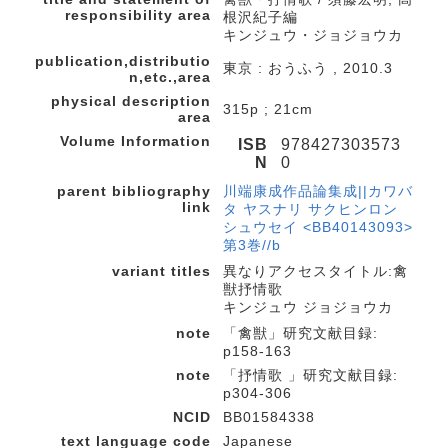
responsibility area
根沢紀子編
キンジュウ・ジョジョウカ
publication,distributio
東京 : おうふう , 2010.3
n,etc.,area
physical description
315p ; 21cm
area
Volume Information
ISB
978427303573
N
0
parent bibliography
川端康成作品論集成||カワバ
link
タ ヤスナリ サクヒンロン
シュウセイ <BB40143093>
第3巻//b
variant titles
異なりアクセスタイトル:禽
獣抒情歌
キンジュウ ジョジョウカ
note
「禽獣」研究文献目録:
p158-163
note
「抒情歌 」研究文献目録:
p304-306
NCID
BB01584338
text language code
Japanese