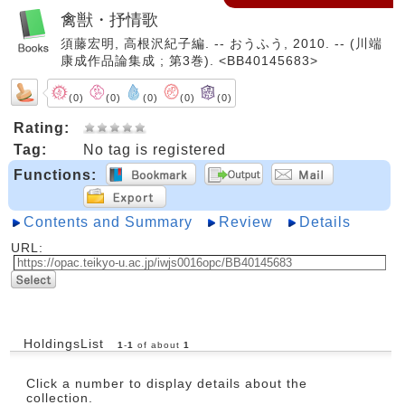
禽獣・抒情歌
須藤宏明, 高根沢紀子編. -- おうふう, 2010. -- (川端
康成作品論集成 ; 第3巻). <BB40145683>
(0)
(0)
(0)
(0)
(0)
Rating:
Tag:
No tag is registered
Functions:
Contents and Summary
Review
Details
URL:
HoldingsList
1
-
1
of about
1
Click a number to display details about the
collection.