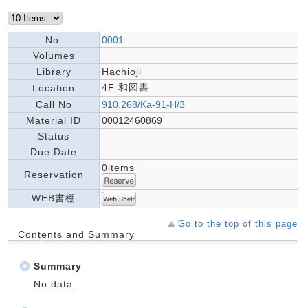
No.
0001
Volumes
Library
Hachioji
4F 和図書
Location
Call No
910.268/Ka-91-H/3
Material ID
00012460869
Status
Due Date
0items
Reservation
WEB書棚
Go to the top of this page
Contents and Summary
Summary
No data.