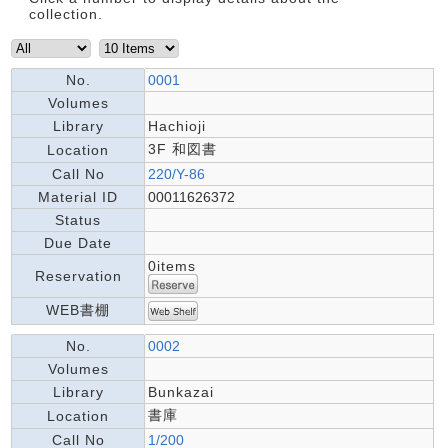
collection.
No.
0001
Volumes
Library
Hachioji
3F 和図書
Location
Call No
220/Y-86
Material ID
00011626372
Status
Due Date
0items
Reservation
WEB書棚
No.
0002
Volumes
Library
Bunkazai
書庫
Location
Call No
1/200