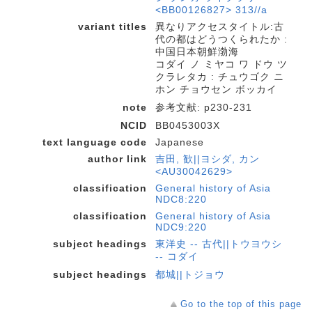
<BB00126827> 313//a
variant titles
異なりアクセスタイトル:古
代の都はどうつくられたか :
中国日本朝鮮渤海
コダイ ノ ミヤコ ワ ドウ ツ
クラレタカ : チュウゴク ニ
ホン チョウセン ボッカイ
note
参考文献: p230-231
NCID
BB0453003X
text language code
Japanese
author link
吉田, 歓||ヨシダ, カン
<AU30042629>
classification
General history of Asia
NDC8:220
classification
General history of Asia
NDC9:220
subject headings
東洋史 -- 古代||トウヨウシ
-- コダイ
subject headings
都城||トジョウ
Go to the top of this page