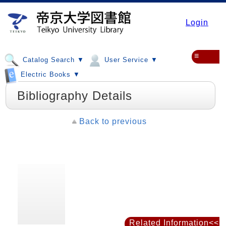
Login
≡
Catalog Search ▼
User Service ▼
Electric Books ▼
Bibliography Details
Back to previous
Related Information<<