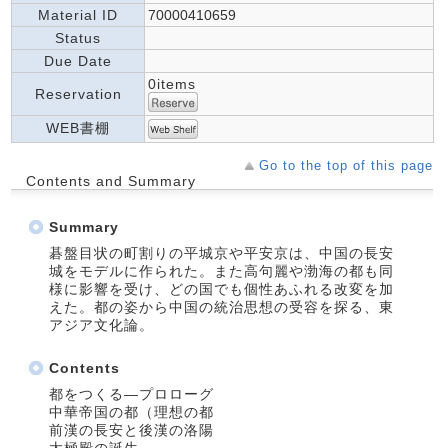
Material ID
70000410659
Status
Due Date
0items
Reservation
WEB書棚
Go to the top of this page
Contents and Summary
Summary
碁盤目状の町割りの平城京や平安京は、中国の長安
城をモデルに作られた。また高句麗や渤海の都も同
様に影響を受け、どの国でも個性あふれる改変を加
えた。都の姿から中国の統治思想の受容を探る、東
アジア文化論。
Contents
都をつくる―プロローグ
中華帝国の都（理想の都
前漢の長安と後漢の洛陽
太極殿の誕生