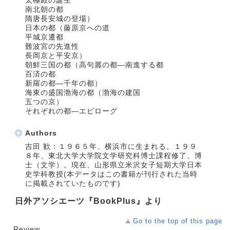
南北朝の都
隋唐長安城の登場）
日本の都（藤原京への道
平城京遷都
難波宮の先進性
長岡京と平安京）
朝鮮三国の都（高句麗の都―南進する都
百済の都
新羅の都―千年の都）
海東の盛国渤海の都（渤海の建国
五つの京）
それぞれの都―エピローグ
Authors
吉田 歓：１９６５年、横浜市に生まれる。１９９
８年、東北大学大学院文学研究科博士課程修了、博
士（文学）。現在、山形県立米沢女子短期大学日本
史学科教授(本データはこの書籍が刊行された当時
に掲載されていたものです)
日外アソシエーツ『BookPlus』より
Go to the top of this page
Review