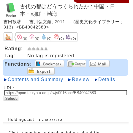
古代の都はどうつくられたか : 中国・日
本・朝鮮・渤海
吉田歓著. -- 吉川弘文館, 2011. -- (歴史文化ライブラリー ;
313). <BB40042580>
(0)
(0)
(0)
(0)
(0)
Rating:
Tag:
No tag is registered
Functions:
Contents and Summary
Review
Details
URL:
HoldingsList
1
-
2
of about
2
Click a number to display details about the