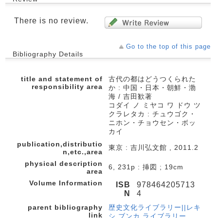
There is no review.
Go to the top of this page
Bibliography Details
title and statement of
古代の都はどうつくられた
responsibility area
か : 中国・日本・朝鮮・渤
海 / 吉田歓著
コダイ ノ ミヤコ ワ ドウ ツ
クラレタカ : チュウゴク・
ニホン・チョウセン・ボッ
カイ
publication,distributio
東京 : 吉川弘文館 , 2011.2
n,etc.,area
physical description
6, 231p : 挿図 ; 19cm
area
Volume Information
ISB
978464205713
N
4
parent bibliography
歴史文化ライブラリー||レキ
link
シ ブンカ ライブラリー