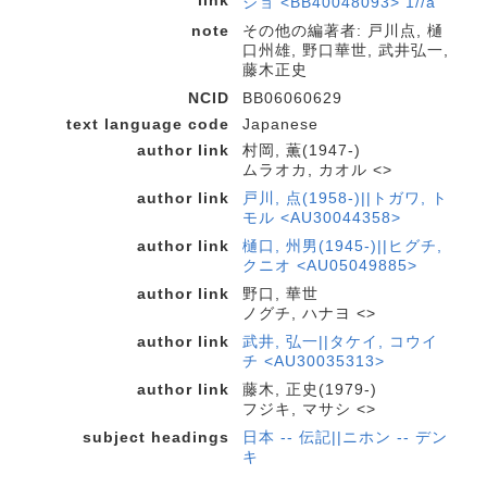
ショ <BB40048093> 1//a
note
その他の編著者: 戸川点, 樋
口州雄, 野口華世, 武井弘一,
藤木正史
NCID
BB06060629
text language code
Japanese
author link
村岡, 薫(1947-)
ムラオカ, カオル <>
author link
戸川, 点(1958-)||トガワ, ト
モル <AU30044358>
author link
樋口, 州男(1945-)||ヒグチ,
クニオ <AU05049885>
author link
野口, 華世
ノグチ, ハナヨ <>
author link
武井, 弘一||タケイ, コウイ
チ <AU30035313>
author link
藤木, 正史(1979-)
フジキ, マサシ <>
subject headings
日本 -- 伝記||ニホン -- デン
キ