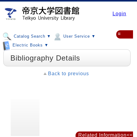
Login
≡
Catalog Search ▼
User Service ▼
Electric Books ▼
Bibliography Details
Back to previous
Related Information<<