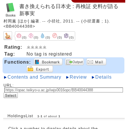
書き換えられる日本史 : 再検証 史料が語る
新事実
村岡薫 [ほか] 編著. -- 小径社, 2011. -- (小径選書 ; 1).
<BB40044388>
(0)
(0)
(0)
(0)
(0)
Rating:
Tag:
No tag is registered
Functions:
Contents and Summary
Review
Details
URL:
HoldingsList
1
-
1
of about
1
Click a number to display details about the