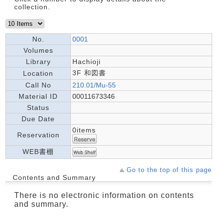
collection.
No.
0001
Volumes
Library
Hachioji
3F 和図書
Location
Call No
210.01/Mu-55
Material ID
00011673346
Status
Due Date
0items
Reservation
WEB書棚
Go to the top of this page
Contents and Summary
There is no electronic information on contents
and summary.