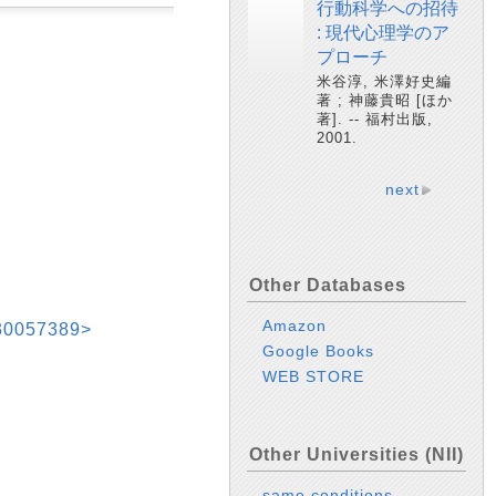
行動科学への招待
: 現代心理学のア
プローチ
米谷淳, 米澤好史編
著 ; 神藤貴昭 [ほか
著]. -- 福村出版,
2001.
next
Other Databases
Amazon
057389>
Google Books
WEB STORE
Other Universities (NII)
same conditions