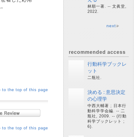
説。
林順一著. -- 文眞堂,
2022.
next
recommended access
行動科学ブックレ
ット
二瓶社.
 to the top of this page
決める : 意思決定
の心理学
中西大輔著 ; 日本行
動科学学会編. -- 二
瓶社, 2009. -- (行動
科学ブックレット ;
6).
 to the top of this page