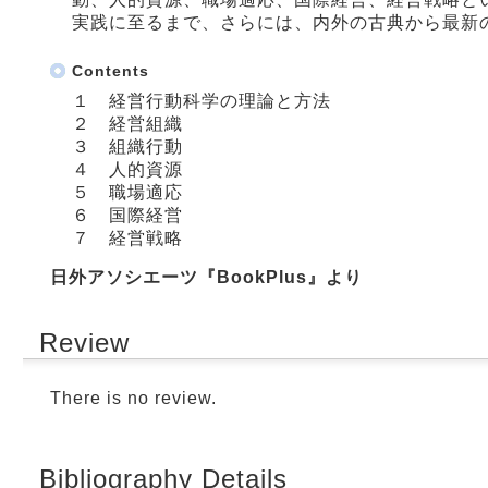
実践に至るまで、さらには、内外の古典から最新
Contents
１ 経営行動科学の理論と方法
２ 経営組織
３ 組織行動
４ 人的資源
５ 職場適応
６ 国際経営
７ 経営戦略
日外アソシエーツ『BookPlus』より
Review
There is no review.
Bibliography Details