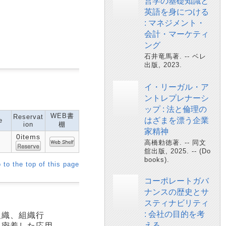
営学の基礎知識と
英語を身につける
: マネジメント・
会計・マーケティ
ング
石井竜馬著. -- ベレ
出版, 2023.
イ・リーガル・ア
ントレプレナーシ
ップ : 法と倫理の
WEB書
Reservat
はざまを漂う企業
e
ion
棚
家精神
0items
高橋勅徳著. -- 同文
舘出版, 2025. -- (Do
books).
 to the top of this page
コーポレートガバ
ナンスの歴史とサ
スティナビリティ
: 会社の目的を考
組織、組織行
える
に密着した応用