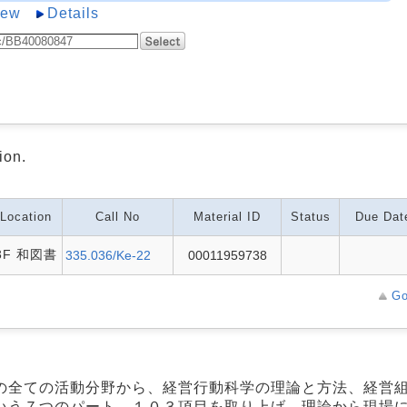
iew
Details
ion.
Location
Call No
Material ID
Status
Due Dat
3F 和図書
335.036/Ke-22
00011959738
Go
の全ての活動分野から、経営行動科学の理論と方法、経営
いう７つのパート、１０３項目を取り上げ、理論から現場