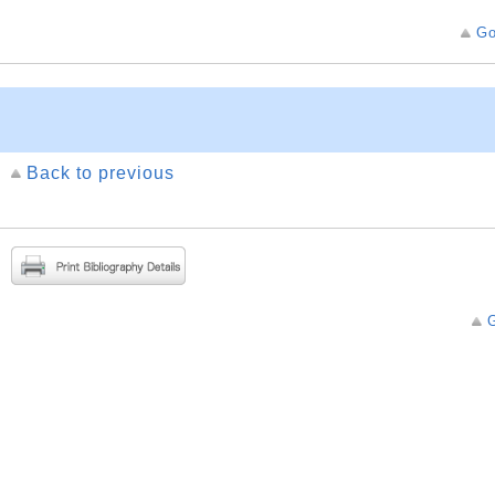
Go
Back to previous
G