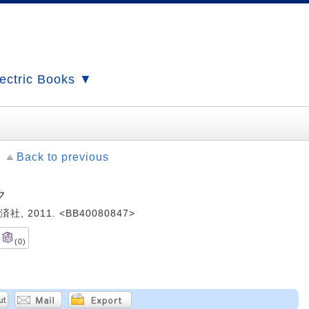
ectric Books ▼
Back to previous
ク
 2011. <BB40080847>
(0)