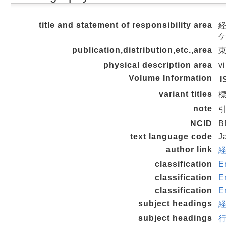
title and statement of responsibility area
publication,distribution,etc.,area
東
physical description area
v
Volume Information
I
variant titles
標
note
引
NCID
B
text language code
J
author link
経
classification
E
classification
E
classification
E
subject headings
経
subject headings
行