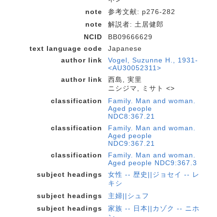
note
参考文献: p276-282
note
解説者: 土居健郎
NCID
BB09666629
text language code
Japanese
author link
Vogel, Suzunne H., 1931-
<AU30052311>
author link
西島, 実里
ニシジマ, ミサト <>
classification
Family. Man and woman.
Aged people
NDC8:367.21
classification
Family. Man and woman.
Aged people
NDC9:367.21
classification
Family. Man and woman.
Aged people NDC9:367.3
subject headings
女性 -- 歴史||ジョセイ -- レ
キシ
subject headings
主婦||シュフ
subject headings
家族 -- 日本||カゾク -- ニホ
ン