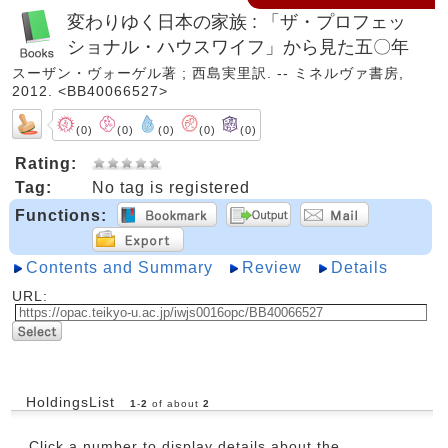
変わりゆく日本の家族 : 「ザ・プロフェッ
ショナル・ハウスワイフ」から見た五〇年
スーザン・ヴォーゲル著 ; 西島実里訳. -- ミネルヴァ書房,
2012. <BB40066527>
(0)
(0)
(0)
(0)
(0)
Rating:
Tag:
No tag is registered
Functions:
Contents and Summary
Review
Details
URL:
HoldingsList
1
-
2
of about
2
Click a number to display details about the