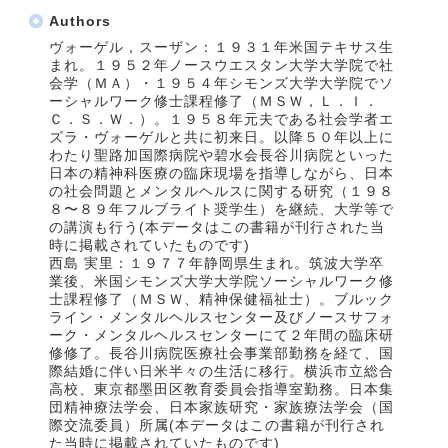
Authors
ヴォーゲル，スーザン：１９３１年米国テキサス生
まれ。１９５２年ノースウエスタン大学大学院で社
会学（ＭＡ）・１９５４年シモンズ大学大学院でソ
ーシャルワーク修士課程修了（ＭＳＷ，Ｌ．Ｉ．
Ｃ．Ｓ．Ｗ．）。１９５８年元夫である社会学者エ
ズラ・ヴォーゲルと共に初来日。以降５０年以上に
わたり聖路加国際病院や碧水会長谷川病院といった
日本の精神科医療の臨床現場を指導しながら、日本
の社会問題とメンタルヘルスに関する研究（１９８
８〜８９年フルブライト奨学生）を継続、大学等で
の講演も行う(本データはこの書籍が刊行された当
時に掲載されていたものです)
西島 実里：１９７７年静岡県生まれ。筑波大学卒
業後、米国シモンズ大学大学院ソーシャルワーク修
士課程修了（ＭＳＷ、精神保健福祉士）。ブルック
ライン・メンタルヘルスセンター及びノースサフォ
ーク・メンタルヘルスセンターにて２年間の臨床研
修修了。長谷川病院医療社会事業部勤務を経て、国
際結婚に伴い日米半々の生活に移行。横浜市立総合
高校、東京都墨田区教育委員会指導室勤務。日本集
団精神療法学会、日本家族研究・家族療法学会（国
際交流委員）所属(本データはこの書籍が刊行され
た当時に掲載されていたものです)