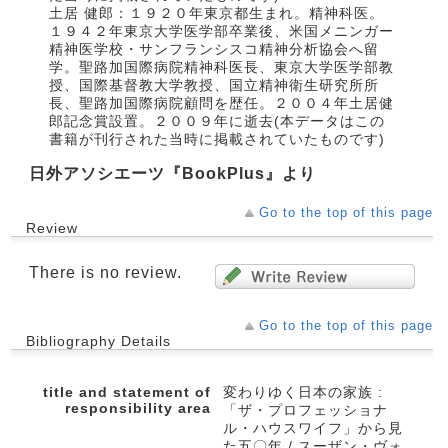
土居 健郎：１９２０年東京都生まれ。精神科医。
１９４２年東京大学医学部卒業後、米国メニンガー
精神医学校・サンフランシスコ精神分析協会へ留
学。聖路加国際病院精神科医長、東京大学医学部教
授、国際基督教大学教授、国立精神衛生研究所所
長、聖路加国際病院顧問を歴任。２００４年土居健
郎記念賞設置。２００９年に逝去(本データはこの
書籍が刊行された当時に掲載されていたものです)
日外アソシエーツ『BookPlus』より
Go to the top of this page
Review
There is no review.
Go to the top of this page
Bibliography Details
title and statement of
変わりゆく日本の家族 :
responsibility area
「ザ・プロフェッショナ
ル・ハウスワイフ」から見
た五〇年 / スーザン・ヴォ