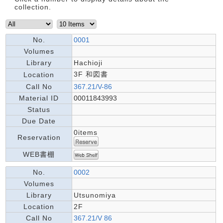
collection.
No.
0001
Volumes
Library
Hachioji
3F 和図書
Location
Call No
367.21/V-86
Material ID
00011843993
Status
Due Date
0items
Reservation
WEB書棚
No.
0002
Volumes
Library
Utsunomiya
Location
2F
Call No
367.21/V 86