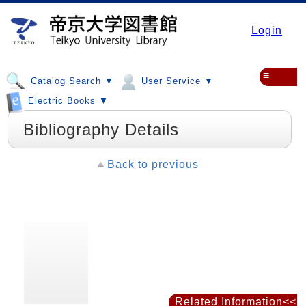
Login
≡
Catalog Search ▼
User Service ▼
Electric Books ▼
Bibliography Details
Back to previous
Related Information<<