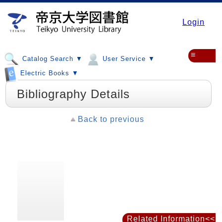
Login
≡
Catalog Search ▼
User Service ▼
Electric Books ▼
Bibliography Details
Back to previous
Related Information<<