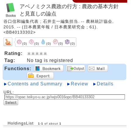
アベノミクス農政の行方 : 農政の基本方針
と見直しの論点
谷口信和編集代表 ; 石井圭一編集担当. -- 農林統計協会,
2015. -- (日本農業年報 / 日本農業研究会 ; 61).
<BB40133302>
(0)
(0)
(0)
(0)
(0)
Rating:
Tag:
No tag is registered
Functions:
Contents and Summary
Review
Details
URL:
HoldingsList
1
-
1
of about
1