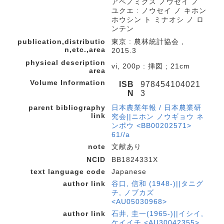
アベノミクス ノウセイ ノ
ユクエ : ノウセイ ノ キホン
ホウシン ト ミナオシ ノ ロ
ンテン
publication,distributio
東京 : 農林統計協会 ,
n,etc.,area
2015.3
physical description
vi, 200p : 挿図 ; 21cm
area
Volume Information
ISB
978454104021
N
3
parent bibliography
日本農業年報 / 日本農業研
link
究会||ニホン ノウギョウ ネ
ンポウ <BB00202571>
61//a
note
文献あり
NCID
BB1824331X
text language code
Japanese
author link
谷口, 信和 (1948-)||タニグ
チ, ノブカズ
<AU05030968>
author link
石井, 圭一(1965-)||イシイ,
ケイイチ <AU30042355>