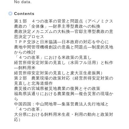
No data.
Contents
第１部 ４つの改革の背景と問題点（アベノミクス
農政の「全体像」―財界主導型農政への転換
農政決定メカニズムの大転換―官邸主導型農政の意
思決定プロセス
ＴＰＰ交渉と日米協議―日本政府の対応を中心に
農地中間管理機構創設の意義と問題点―制度的見地
からの検討
「４つの改革」における米政策の見直し
経営所得安定対策の見直し（水田フル活用）と転作
―飼料用米
経営所得安定対策の見直しと麦大豆生産振興）
第２部 農業現場の政策対応（経営所得安定対策の
見直しと北海道畑作
農災後の宮城県被災地農業の復興とその政策
福島県浜通りにおける農業復興―複合災害の現場か
ら
中国四国：中山間地帯―集落営農法人先行地域と
「４つの改革」
大分県における飼料用米生産・利用の動向と政策対
応）