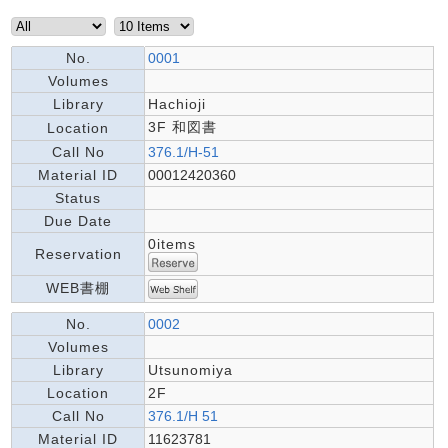
No.
0001
Volumes
Library
Hachioji
3F 和図書
Location
Call No
376.1/H-51
Material ID
00012420360
Status
Due Date
0items
Reservation
WEB書棚
No.
0002
Volumes
Library
Utsunomiya
Location
2F
Call No
376.1/H 51
Material ID
11623781