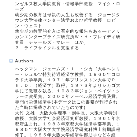
ンゼルス校大学院教育・情報学部教授 マイク・ロ
ーズ
幼少期の教育は母親の人生も改善する―ジョージタ
ウン大学法律センター法学および哲学教授 ロビ
ン・ウェスト
幼少期の教育的介入に否定的な報告もある―アメリ
カンエンタープライズ研究所Ｗ・Ｈ・ブレイディ研
究員 チャールズ・マレー ほか）
３ ライフサイクルを支援する
Authors
ヘックマン，ジェームズ・Ｊ．：シカゴ大学ヘンリ
ー・シュルツ特別待遇経済学教授。１９６５年コロ
ラド大学卒業、１９７１年プリンストン大学でＰ
ｈ．Ｄ．（経済学）取得。１９７３年よりシカゴ大
学にて教鞭を執る。１９８３年ジョン・ベイツ・ク
ラーク賞受賞。２０００年ノーベル経済学賞受賞。
専門は労働経済学(本データはこの書籍が刊行され
た当時に掲載されていたものです)
大竹 文雄：大阪大学理事・副学長、大阪大学特別
教授、大阪大学社会経済研究所教授。１９６１年京
都府生まれ。１９８３年京都大学経済学部卒業、１
９８５年大阪大学大学院経済学研究科博士前期課程
修了。１９８５年大阪大学経済学部助手などを経