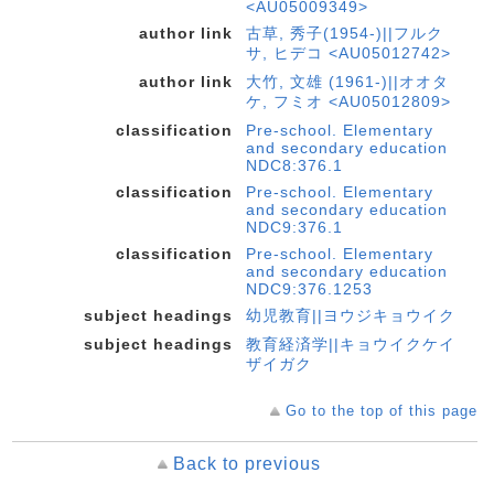
<AU05009349>
author link
古草, 秀子(1954-)||フルク
サ, ヒデコ <AU05012742>
author link
大竹, 文雄 (1961-)||オオタ
ケ, フミオ <AU05012809>
classification
Pre-school. Elementary
and secondary education
NDC8:376.1
classification
Pre-school. Elementary
and secondary education
NDC9:376.1
classification
Pre-school. Elementary
and secondary education
NDC9:376.1253
subject headings
幼児教育||ヨウジキョウイク
subject headings
教育経済学||キョウイクケイ
ザイガク
Go to the top of this page
Back to previous