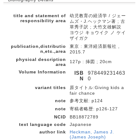
title and statement of
幼児教育の経済学 / ジェー
responsibility area
ムズ・J.ヘックマン著 ; 古
草秀子訳 ; 大竹文雄解説
ヨウジ キョウイク ノ ケイ
ザイガク
publication,distributio
東京 : 東洋経済新報社 ,
n,etc.,area
2015.7
physical description
127p : 挿図 ; 20cm
area
Volume Information
ISB
978449231463
N
0
variant titles
原タイトル:Giving kids a
fair chance
note
参考文献: p124
note
寄稿者略歴: p126-127
NCID
BB18872789
text language code
Japanese
author link
Heckman, James J.
(James Joseph)