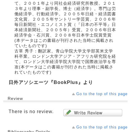
て、２００１年より同社会経済研究所教授。２０１
３年より理事・副学長。博士（経済学）。専門は労
働経済学、行動経済学。２００５年日経・経済図書
文化賞、２００５年サントリー学芸賞、２００６年
毎日新聞社・エコノミスト賞（『日本の不平等』日
本経済新聞社、２００５年）受賞。２００６年日本
経済学会・石川賞、２００８年日本学士院賞受賞
(本データはこの書籍が刊行された当時に掲載され
ていたものです)
古草 秀子：翻訳家。青山学院大学文学部英米文学
科卒業。ロンドン大学アジア・アフリカ研究院を経
て、ロンドン大学経済学院大学院で国際政治学を専
攻(本データはこの書籍が刊行された当時に掲載さ
れていたものです)
日外アソシエーツ『BookPlus』より
Go to the top of this page
Review
There is no review.
Go to the top of this page
Bibliography Details