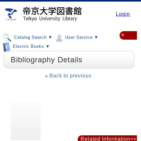
Login
≡
Catalog Search ▼
User Service ▼
Electric Books ▼
Bibliography Details
Back to previous
Related Information<<