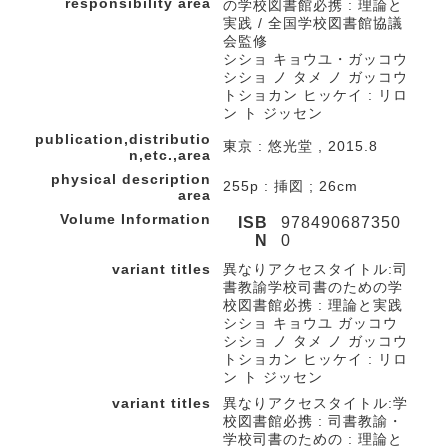
responsibility area
の学校図書館必携 : 理論と
実践 / 全国学校図書館協議
会監修
シショ キョウユ・ガッコウ
シショ ノ タメ ノ ガッコウ
トショカン ヒッケイ : リロ
ン ト ジッセン
publication,distributio
東京 : 悠光堂 , 2015.8
n,etc.,area
physical description
255p : 挿図 ; 26cm
area
Volume Information
ISB
978490687350
N
0
variant titles
異なりアクセスタイトル:司
書教諭学校司書のための学
校図書館必携 : 理論と実践
シショ キョウユ ガッコウ
シショ ノ タメ ノ ガッコウ
トショカン ヒッケイ : リロ
ン ト ジッセン
variant titles
異なりアクセスタイトル:学
校図書館必携 : 司書教諭・
学校司書のための : 理論と