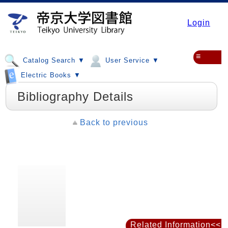
Login
≡
Catalog Search ▼
User Service ▼
Electric Books ▼
Bibliography Details
Back to previous
Related Information<<