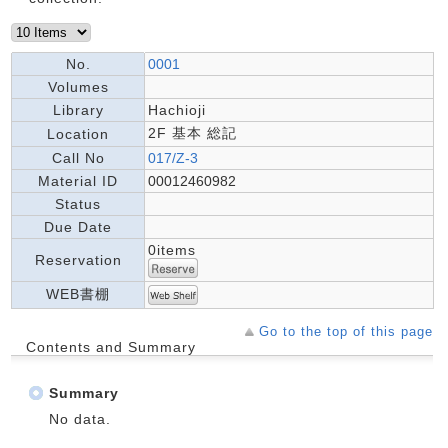
No.
0001
Volumes
Library
Hachioji
2F 基本 総記
Location
Call No
017/Z-3
Material ID
00012460982
Status
Due Date
0items
Reservation
WEB書棚
Go to the top of this page
Contents and Summary
Summary
No data.