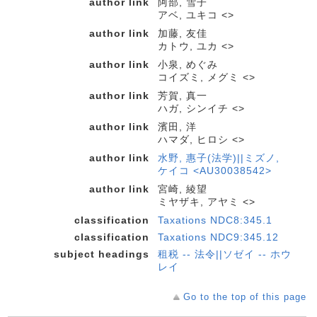
author link
阿部, 雪子
アベ, ユキコ <>
author link
加藤, 友佳
カトウ, ユカ <>
author link
小泉, めぐみ
コイズミ, メグミ <>
author link
芳賀, 真一
ハガ, シンイチ <>
author link
濱田, 洋
ハマダ, ヒロシ <>
author link
水野, 惠子(法学)||ミズノ,
ケイコ <AU30038542>
author link
宮崎, 綾望
ミヤザキ, アヤミ <>
classification
Taxations NDC8:345.1
classification
Taxations NDC9:345.12
subject headings
租税 -- 法令||ソゼイ -- ホウ
レイ
Go to the top of this page