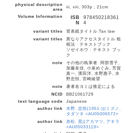
physical description
iii, viii, 303p ; 21cm
area
Volume Information
ISB
978450218361
N
4
variant titles
背表紙タイトル:Tax law
variant titles
異なりアクセスタイトル:租
税法 : テキストブック
ソゼイホウ : テキスト ブッ
ク
note
その他の執筆者: 阿部雪子,
加藤友佳, 小泉めぐみ, 芳賀
真一, 濱田洋, 水野惠子, 水
野忠恒, 宮崎綾望
note
著者名ヨミは推定による
NCID
BB21061729
text language code
Japanese
author link
水野, 忠恒(1951-)||ミズノ,
タダツネ <AU05006572>
author link
赤松, 晃||アカマツ, アキラ
<AU05033119>