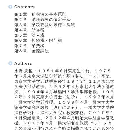
Contents
第１章 租税法の基本原則
第２章 納税義務の確定手続
第３章 納税義務の履行・消滅
第４章 所得税
第５章 法人税
第６章 相続税・贈与税
第７章 消費税
第８章 国際課税
Authors
水野 忠恒：１９５１年６月東京生まれ。１９７５
年３月東京大学法学部第１類（私法コース）卒業。
東京大学法学部助手を経て１９７８年１１月東北大
学法学部助教授。１９９２年４月東北大学法学部教
授。１９９４年４月早稲田大学法学部教授。１９９
４年１２月東京大学博士（法学）。１９９７年４月
一橋大学法学部教授。１９９９年４月一橋大学大学
院法学研究科教授（改組による）。一橋大学大学院
法務研究科（法科大学院）教授兼務。２０１０年１
１月紫綬褒章。２０１２年４月明治大学経営学部教
授。２０１５年４月一橋大学名誉教授(本データは
この書籍が刊行された当時に掲載されていたもので