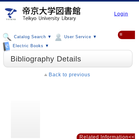
Login
≡
Catalog Search ▼
User Service ▼
Electric Books ▼
Bibliography Details
Back to previous
Related Information<<