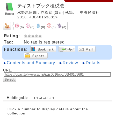
テキストブック租税法
水野忠恒編 ; 赤松晃 [ほか] 執筆. -- 中央経済社,
2016. <BB40163681>
(0)
(0)
(0)
(0)
(0)
Rating:
Tag:
No tag is registered
Functions:
Contents and Summary
Review
Details
URL:
HoldingsList
1
-
1
of about
1
Click a number to display details about the
collection.