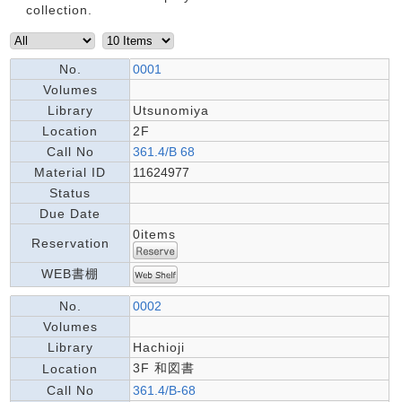
collection.
No.
0001
Volumes
Library
Utsunomiya
Location
2F
Call No
361.4/B 68
Material ID
11624977
Status
Due Date
0items
Reservation
WEB書棚
No.
0002
Volumes
Library
Hachioji
3F 和図書
Location
Call No
361.4/B-68