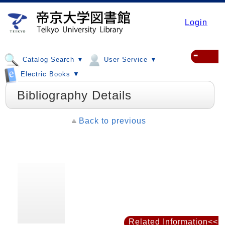
Login
≡
Catalog Search ▼
User Service ▼
Electric Books ▼
Bibliography Details
Back to previous
Related Information<<