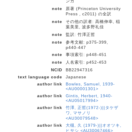
ンカ
note
原著 (Princeton University
Press , c2011) の全訳
note
その他の訳者: 高橋伸幸, 稲
葉美里, 波多野礼佳
note
監訳: 竹澤正哲
note
参考文献: p375-399,
p440-447
note
事項索引: p448-451
note
人名索引: p452-453
NCID
BB22947316
text language code
Japanese
author link
Bowles, Samuel, 1939-
<AU00001301>
author link
Gintis, Herbert, 1940-
<AU05017994>
author link
竹澤, 正哲(1972-)||タケザ
ワ, マサノリ
<AU30079548>
author link
大槻, 久 (1979-)||オオツキ,
ヒサシ <AU30067466>