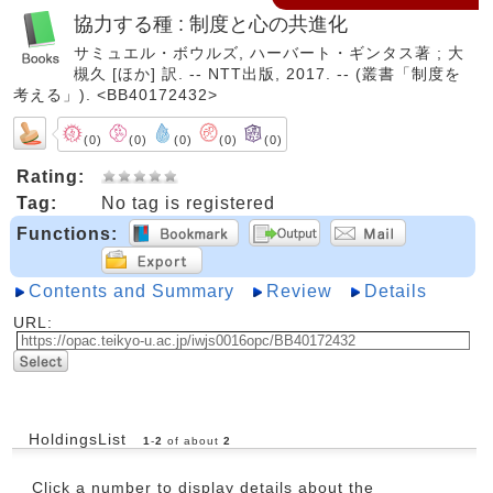
協力する種 : 制度と心の共進化
サミュエル・ボウルズ, ハーバート・ギンタス著 ; 大
槻久 [ほか] 訳. -- NTT出版, 2017. -- (叢書「制度を
考える」). <BB40172432>
(0)
(0)
(0)
(0)
(0)
Rating:
Tag:
No tag is registered
Functions:
Contents and Summary
Review
Details
URL:
HoldingsList
1
-
2
of about
2
Click a number to display details about the