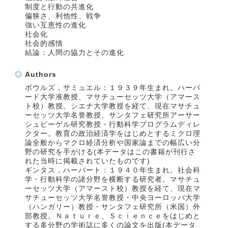
制度と行動の共進化
偏狭さ、利他性、戦争
強い互恵性の進化
社会化
社会的感情
結論：人間の協力とその進化
Authors
ボウルズ，サミュエル：１９３９年生まれ。ハーバ
ード大学准教授、マサチューセッツ大学（アマース
ト校）教授、シエナ大学教授を経て、現在マサチュ
ーセッツ大学名誉教授、サンタフェ研究所アーサー
シュピーゲル研究教授・行動科学プログラムディレ
クター。教育の政治経済学をはじめとするミクロ理
論全般からマクロ経済分析や国家論までの幅広い分
野の研究を手がける(本データはこの書籍が刊行さ
れた当時に掲載されていたものです)
ギンタス，ハーバート：１９４０年生まれ。社会科
学・行動科学の諸分野を横断する研究者。マサチュ
ーセッツ大学（アマースト校）教授を経て、現在マ
サチューセッツ大学名誉教授・中央ヨーロッパ大学
（ハンガリー）教授・サンタフェ研究所（米国）外
部教授。Ｎａｔｕｒｅ、Ｓｃｉｅｎｃｅをはじめと
する多分野の学術誌に多くの論文を出版(本データ