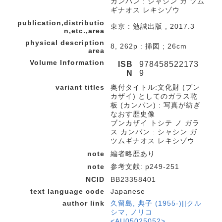
カンパン : シャシン ガ ツム
ギナオス レキシゾウ
publication,distributio
東京 : 勉誠出版 , 2017.3
n,etc.,area
physical description
8, 262p : 挿図 ; 26cm
area
Volume Information
ISB
978458522173
N
9
variant titles
奥付タイトル:文化財 (ブン
カザイ) としてのガラス乾
板 (カンパン) : 写真が紡ぎ
なおす歴史像
ブンカザイ トシテ ノ ガラ
ス カンパン : シャシン ガ
ツムギナオス レキシゾウ
note
編者略歴あり
note
参考文献: p249-251
NCID
BB23358401
text language code
Japanese
author link
久留島, 典子 (1955-)||クル
シマ, ノリコ
<AU05025052>