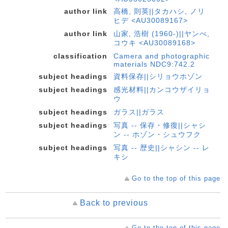
author link
高橋, 則英||タカハシ, ノリ
ヒデ <AU30089167>
author link
山家, 浩樹 (1960-)||ヤンべ,
コウキ <AU30089168>
classification
Camera and photographic
materials NDC9:742.2
subject headings
資料保存||シリョウホゾン
subject headings
感光材料||カンコウザイリョ
ウ
subject headings
ガラス||ガラス
subject headings
写真 -- 保存・修復||シャシ
ン -- ホゾン・シュウフク
subject headings
写真 -- 歴史||シャシン -- レ
キシ
Go to the top of this page
Back to previous
Go to the top of this page