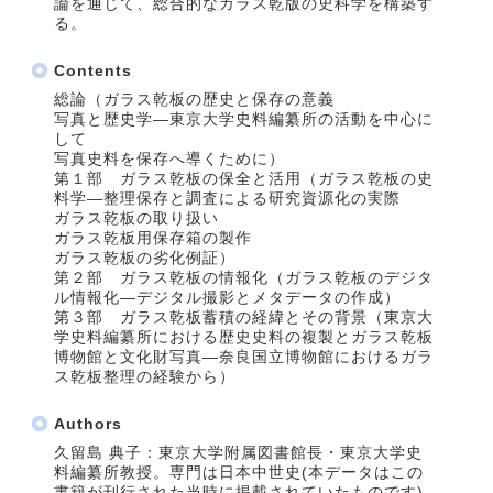
論を通じて、総合的なガラス乾版の史科学を構築す
る。
Contents
総論（ガラス乾板の歴史と保存の意義
写真と歴史学―東京大学史料編纂所の活動を中心に
して
写真史料を保存へ導くために）
第１部 ガラス乾板の保全と活用（ガラス乾板の史
料学―整理保存と調査による研究資源化の実際
ガラス乾板の取り扱い
ガラス乾板用保存箱の製作
ガラス乾板の劣化例証）
第２部 ガラス乾板の情報化（ガラス乾板のデジタ
ル情報化―デジタル撮影とメタデータの作成）
第３部 ガラス乾板蓄積の経緯とその背景（東京大
学史料編纂所における歴史史料の複製とガラス乾板
博物館と文化財写真―奈良国立博物館におけるガラ
ス乾板整理の経験から）
Authors
久留島 典子：東京大学附属図書館長・東京大学史
料編纂所教授。専門は日本中世史(本データはこの
書籍が刊行された当時に掲載されていたものです)