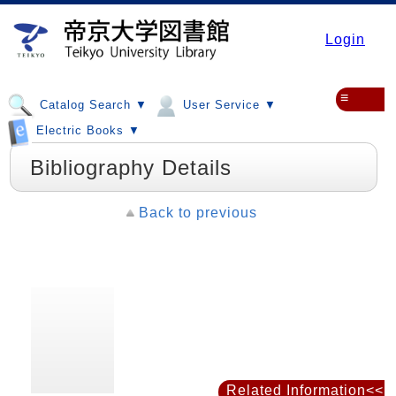
Login
≡
Catalog Search ▼
User Service ▼
Electric Books ▼
Bibliography Details
Back to previous
Related Information<<