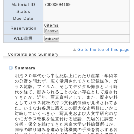
Material ID
70000694169
Status
Due Date
0items
Reservation
WEB書棚
Go to the top of this page
Contents and Summary
Summary
明治２０年代から半世紀以上にわたり産業・学術等
の分野を問わず、広く活用されてきた記録媒体、ガ
ラス乾版。フィルム、そしてデジタル撮影という時
代を経て、顧みられることのない存在として遇され
てきたが、近年、写真資料として、また、歴史史料
としてガラス乾板の持つ文化的価値が見出されてき
た。いまなお各所に残るこの膨大な史料群にいかに
対峙していくべきか―写真史および人文学研究のな
かにガラス乾板を位置付ける総論、先駆的に調査・
分析・保全を続けてきた東京大学史料編纂所ほか、
同様の取り組みを進める諸機関の手法を提示する各