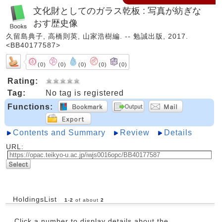
文化財としてのガラス乾板 : 写真が紡ぎな
おす歴史像
久留島典子, 高橋則英, 山家浩樹編. -- 勉誠出版, 2017.
<BB40177587>
(0)
(0)
(0)
(0)
(0)
Rating:
Tag:
No tag is registered
Functions:
Contents and Summary
Review
Details
URL:
HoldingsList
1
-
2
of about
2
Click a number to display details about the