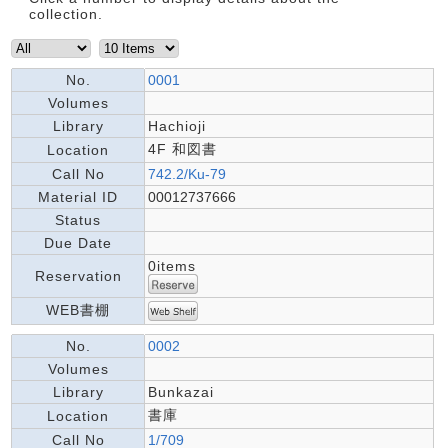
collection.
No.
0001
Volumes
Library
Hachioji
4F 和図書
Location
Call No
742.2/Ku-79
Material ID
00012737666
Status
Due Date
0items
Reservation
WEB書棚
No.
0002
Volumes
Library
Bunkazai
書庫
Location
Call No
1/709