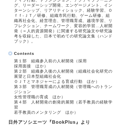
グ、リーダーシップ開発、エンゲージメント、イン
ターンシップ、リアリティショック、経験学習、Ｏ
ｆｆ‐ＪＴ／研修、組織市民行動、ゲーム研修、組
織再社会化、経営理念、管理職育成、越境学習、リ
フレクション、チームワーク、変容的学習…人材開
発（＝人的資源開発）に関連する研究論文や研究論
考を収録した、日本で初めての研究論文集（ハンド
ブック）。
Contents
第１部 組織参入前の人材開発（採用
採用面接 ほか）
第２部 組織参入後の人材開発（組織社会化研究の
展望と日本型組織社会化
ＯＪＴとマネジャーによる育成行動 ほか）
第３部 管理職育成の人材開発（管理職へのトラン
ジション
女性管理職の育成 ほか）
第４部 人材開発の創発的展開（若手教員の経験学
習
若手教員のメンタリング ほか）
日外アソシエーツ『BookPlus』より