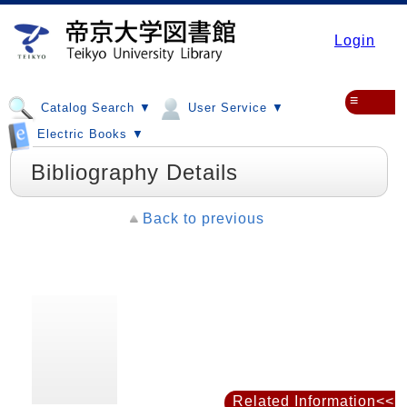
Login
≡
Catalog Search ▼
User Service ▼
Electric Books ▼
Bibliography Details
Back to previous
Related Information<<