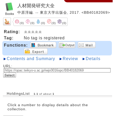
人材開発研究大全
中原淳編. -- 東京大学出版会, 2017. <BB40182069>
(0)
(0)
(0)
(0)
(0)
Rating:
Tag:
No tag is registered
Functions:
Contents and Summary
Review
Details
URL:
HoldingsList
1
-
1
of about
1
Click a number to display details about the
collection.