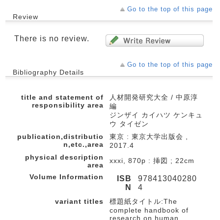
Go to the top of this page
Review
There is no review.
Go to the top of this page
Bibliography Details
title and statement of
人材開発研究大全 / 中原淳
responsibility area
編
ジンザイ カイハツ ケンキュ
ウ タイゼン
publication,distributio
東京 : 東京大学出版会 ,
n,etc.,area
2017.4
physical description
xxxi, 870p : 挿図 ; 22cm
area
Volume Information
ISB
978413040280
N
4
variant titles
標題紙タイトル:The
complete handbook of
research on human