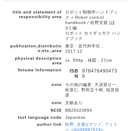
title and statement of
ロボット制御学ハンドブッ
responsibility area
ク = Robot control
handbook / 松野文俊 [ほ
か] 編
ロボット セイギョガク ハン
ドブック
publication,distributio
東京 : 近代科学社 ,
n,etc.,area
2017.12
physical description
xx, 999p : 挿図 ; 27cm
area
Volume Information
ISB
978476490473
N
6
note
その他の編者: 大須賀公一,
松原仁, 野田五十樹, 稲見昌
彦
note
文献あり
NCID
BB2502389X
text language code
Japanese
author link
松野, 文俊||マツノ, フミト
シ <AU30087519>