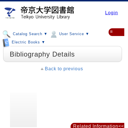
Login
≡
Catalog Search ▼
User Service ▼
Electric Books ▼
Bibliography Details
Back to previous
Related Information<<