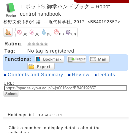
ロボット制御学ハンドブック = Robot
control handbook
松野文俊 [ほか] 編. -- 近代科学社, 2017. <BB40192857>
(0)
(0)
(0)
(0)
(0)
Rating:
Tag:
No tag is registered
Functions:
Contents and Summary
Review
Details
URL:
HoldingsList
1
-
1
of about
1
Click a number to display details about the
collection.