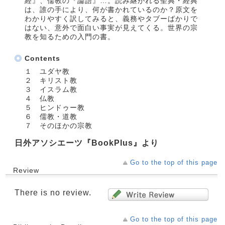
経』、儒教の『論語』…。読み継がれる聖典・経典
は、誰の手により、何が書かれているのか？原文を
わかりやすく訳してみると、義務やタブーばかりで
はない、意外で面白い事実が見えてくる。世界の宗
教を知るための入門の書。
Contents
１ ユダヤ教
２ キリスト教
３ イスラム教
４ 仏教
５ ヒンドゥー教
６ 儒教・道教
７ そのほかの宗教
日外アソシエーツ『BookPlus』より
Go to the top of this page
Review
There is no review.
Go to the top of this page