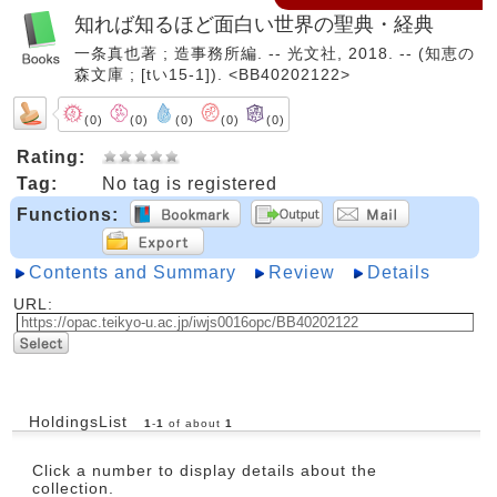
知れば知るほど面白い世界の聖典・経典
一条真也著 ; 造事務所編. -- 光文社, 2018. -- (知恵の
森文庫 ; [tい15-1]). <BB40202122>
(0)
(0)
(0)
(0)
(0)
Rating:
Tag:
No tag is registered
Functions:
Contents and Summary
Review
Details
URL:
HoldingsList
1
-
1
of about
1
Click a number to display details about the
collection.