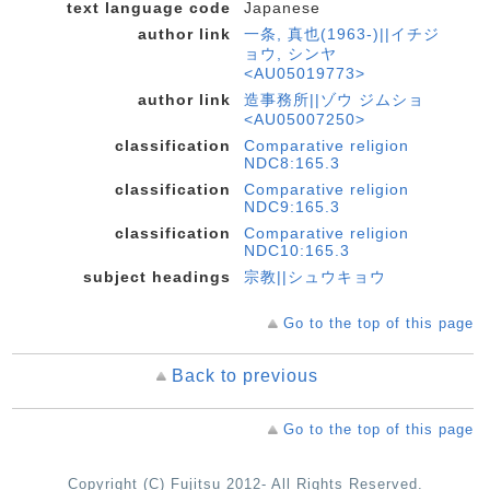
text language code
Japanese
author link
一条, 真也(1963-)||イチジ
ョウ, シンヤ
<AU05019773>
author link
造事務所||ゾウ ジムショ
<AU05007250>
classification
Comparative religion
NDC8:165.3
classification
Comparative religion
NDC9:165.3
classification
Comparative religion
NDC10:165.3
subject headings
宗教||シュウキョウ
Go to the top of this page
Back to previous
Go to the top of this page
Copyright (C) Fujitsu 2012- All Rights Reserved.