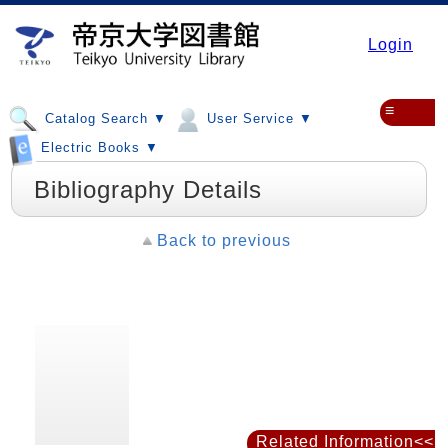
Login
≡
Catalog Search ▼
User Service ▼
Electric Books ▼
Bibliography Details
Back to previous
Related Information<<