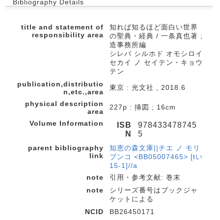
Bibliography Details
title and statement of
知れば知るほど面白い世界
responsibility area
の聖典・経典 / 一条真也著 ;
造事務所編
シレバ シルホド オモシロイ
セカイ ノ セイテン・キョウ
テン
publication,distributio
東京 : 光文社 , 2018.6
n,etc.,area
physical description
227p : 挿図 ; 16cm
area
Volume Information
ISB
978433478745
N
5
parent bibliography
知恵の森文庫||チエ ノ モリ
link
ブンコ <BB05007465> [tい
15-1]//a
note
引用・参考文献: 巻末
note
シリーズ番号はブックジャ
ケットによる
NCID
BB26450171