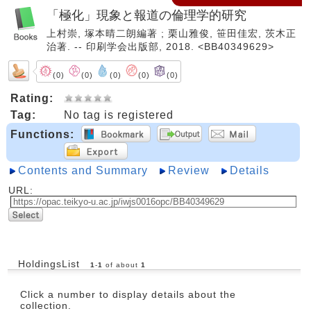
「極化」現象と報道の倫理学的研究
上村崇, 塚本晴二朗編著 ; 栗山雅俊, 笹田佳宏, 茨木正
治著. -- 印刷学会出版部, 2018. <BB40349629>
(0)
(0)
(0)
(0)
(0)
Rating:
Tag:
No tag is registered
Functions:
Contents and Summary
Review
Details
URL:
HoldingsList
1
-
1
of about
1
Click a number to display details about the
collection.