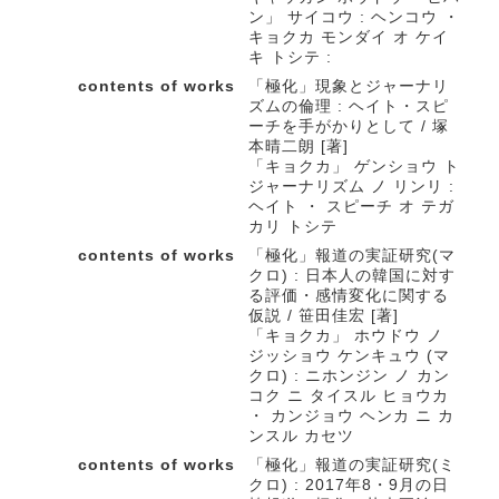
ン」 サイコウ : ヘンコウ ・
キョクカ モンダイ オ ケイ
キ トシテ :
contents of works
「極化」現象とジャーナリ
ズムの倫理 : ヘイト・スピ
ーチを手がかりとして / 塚
本晴二朗 [著]
「キョクカ」 ゲンショウ ト
ジャーナリズム ノ リンリ :
ヘイト ・ スピーチ オ テガ
カリ トシテ
contents of works
「極化」報道の実証研究(マ
クロ) : 日本人の韓国に対す
る評価・感情変化に関する
仮説 / 笹田佳宏 [著]
「キョクカ」 ホウドウ ノ
ジッショウ ケンキュウ (マ
クロ) : ニホンジン ノ カン
コク ニ タイスル ヒョウカ
・ カンジョウ ヘンカ ニ カ
ンスル カセツ
contents of works
「極化」報道の実証研究(ミ
クロ) : 2017年8・9月の日