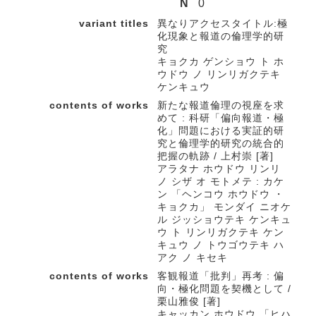
N
0
variant titles
異なりアクセスタイトル:極
化現象と報道の倫理学的研
究
キョクカ ゲンショウ ト ホ
ウドウ ノ リンリガクテキ
ケンキュウ
contents of works
新たな報道倫理の視座を求
めて : 科研「偏向報道・極
化」問題における実証的研
究と倫理学的研究の統合的
把握の軌跡 / 上村崇 [著]
アラタナ ホウドウ リンリ
ノ シザ オ モトメテ : カケ
ン 「ヘンコウ ホウドウ ・
キョクカ」 モンダイ ニオケ
ル ジッショウテキ ケンキュ
ウ ト リンリガクテキ ケン
キュウ ノ トウゴウテキ ハ
アク ノ キセキ
contents of works
客観報道「批判」再考 : 偏
向・極化問題を契機として /
栗山雅俊 [著]
キャッカン ホウドウ 「ヒハ