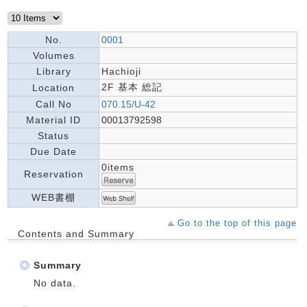
No.
0001
Volumes
Library
Hachioji
2F 基本 総記
Location
Call No
070.15/U-42
Material ID
00013792598
Status
Due Date
0items
Reservation
WEB書棚
Go to the top of this page
Contents and Summary
Summary
No data.