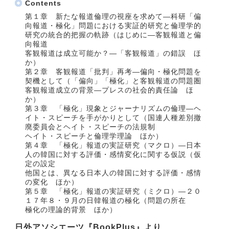
Contents
第１章 新たな報道倫理の視座を求めて―科研「偏
向報道・極化」問題における実証的研究と倫理学的
研究の統合的把握の軌跡（はじめに―客観報道と偏
向報道
客観報道は成立可能か？―「客観報道」の錯誤 ほ
か）
第２章 客観報道「批判」再考―偏向・極化問題を
契機として（「偏向」「極化」と客観報道の問題圏
客観報道成立の背景―プレスの社会的責任論 ほ
か）
第３章 「極化」現象とジャーナリズムの倫理―ヘ
イト・スピーチを手がかりとして（国連人種差別撤
廃委員会とヘイト・スピーチの法規制
ヘイト・スピーチと倫理学理論 ほか）
第４章 「極化」報道の実証研究（マクロ）―日本
人の韓国に対する評価・感情変化に関する仮説（仮
定の設定
他国とは、異なる日本人の韓国に対する評価・感情
の変化 ほか）
第５章 「極化」報道の実証研究（ミクロ）―２０
１７年８・９月の日韓報道の極化（問題の所在
極化の理論的背景 ほか）
日外アソシエーツ『BookPlus』より