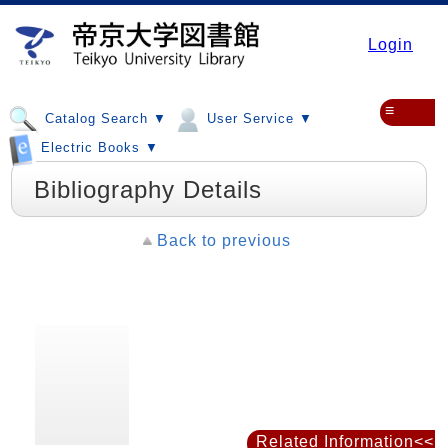
Login
≡
Catalog Search ▼
User Service ▼
Electric Books ▼
Bibliography Details
Back to previous
Related Information<<