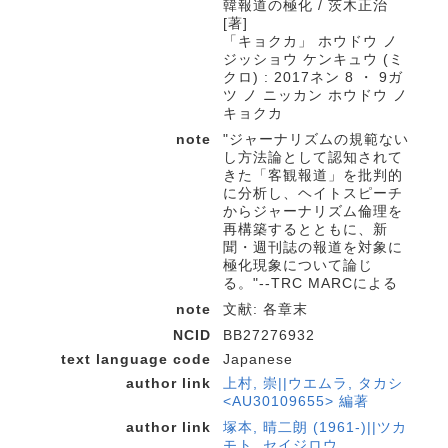
韓報道の極化 / 茨木正治
[著]
「キョクカ」 ホウドウ ノ
ジッショウ ケンキュウ (ミ
クロ) : 2017ネン 8 ・ 9ガ
ツ ノ ニッカン ホウドウ ノ
キョクカ
note
"ジャーナリズムの規範ない
し方法論として認知されて
きた「客観報道」を批判的
に分析し、ヘイトスピーチ
からジャーナリズム倫理を
再構築するとともに、新
聞・週刊誌の報道を対象に
極化現象について論じ
る。"--TRC MARCによる
note
文献: 各章末
NCID
BB27276932
text language code
Japanese
author link
上村, 崇||ウエムラ, タカシ
<AU30109655> 編著
author link
塚本, 晴二朗 (1961-)||ツカ
モト, セイジロウ