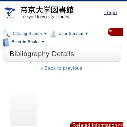
Login
≡
Catalog Search ▼
User Service ▼
Electric Books ▼
Bibliography Details
Back to previous
Related Information<<