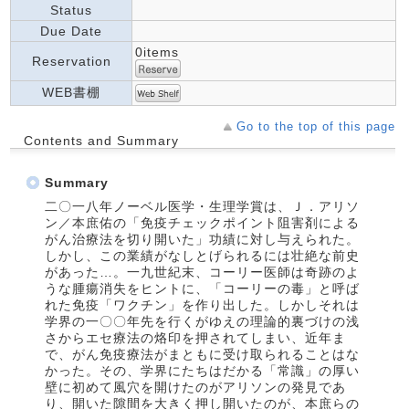
Status
Due Date
0items
Reservation
WEB書棚
Go to the top of this page
Contents and Summary
Summary
二〇一八年ノーベル医学・生理学賞は、Ｊ．アリソ
ン／本庶佑の「免疫チェックポイント阻害剤による
がん治療法を切り開いた」功績に対し与えられた。
しかし、この業績がなしとげられるには壮絶な前史
があった…。一九世紀末、コーリー医師は奇跡のよ
うな腫瘍消失をヒントに、「コーリーの毒」と呼ば
れた免疫「ワクチン」を作り出した。しかしそれは
学界の一〇〇年先を行くがゆえの理論的裏づけの浅
さからエセ療法の烙印を押されてしまい、近年ま
で、がん免疫療法がまともに受け取られることはな
かった。その、学界にたちはだかる「常識」の厚い
壁に初めて風穴を開けたのがアリソンの発見であ
り、開いた隙間を大きく押し開いたのが、本庶らの