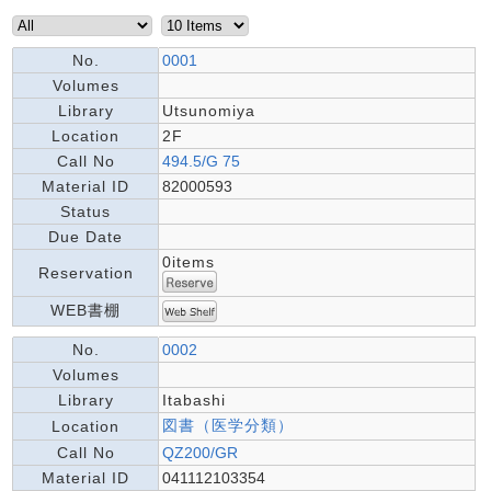
No.
0001
Volumes
Library
Utsunomiya
Location
2F
Call No
494.5/G 75
Material ID
82000593
Status
Due Date
0items
Reservation
WEB書棚
No.
0002
Volumes
Library
Itabashi
図書（医学分類）
Location
Call No
QZ200/GR
Material ID
041112103354