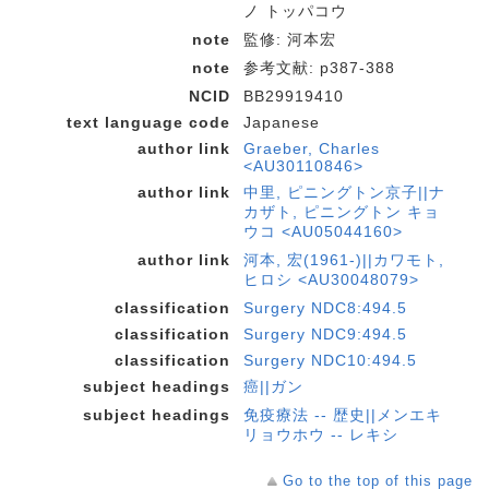
ノ トッパコウ
note
監修: 河本宏
note
参考文献: p387-388
NCID
BB29919410
text language code
Japanese
author link
Graeber, Charles
<AU30110846>
author link
中里, ピニングトン京子||ナ
カザト, ピニングトン キョ
ウコ <AU05044160>
author link
河本, 宏(1961-)||カワモト,
ヒロシ <AU30048079>
classification
Surgery NDC8:494.5
classification
Surgery NDC9:494.5
classification
Surgery NDC10:494.5
subject headings
癌||ガン
subject headings
免疫療法 -- 歴史||メンエキ
リョウホウ -- レキシ
Go to the top of this page