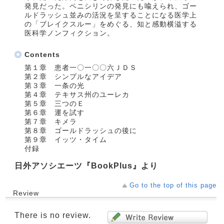
発見だった。ペニシリンの発見にも喩えられ、ゴー
ルドラッシュ並みの活況を呈することになる医学上
の「ブレイクスルー」をめぐる、知と感動横溢する
医科学ノンフィクション。
Contents
第１章 患者一〇一〇〇六ＪＤＳ
第２章 シンプルなアイデア
第３章 一条の光
第４章 テキサス州のユーレカ
第５章 三つのＥ
第６章 運を試す
第７章 キメラ
第８章 ゴールドラッシュの後に
第９章 イッツ・タイム
付録
日外アソシエーツ『BookPlus』より
Go to the top of this page
Review
There is no review.