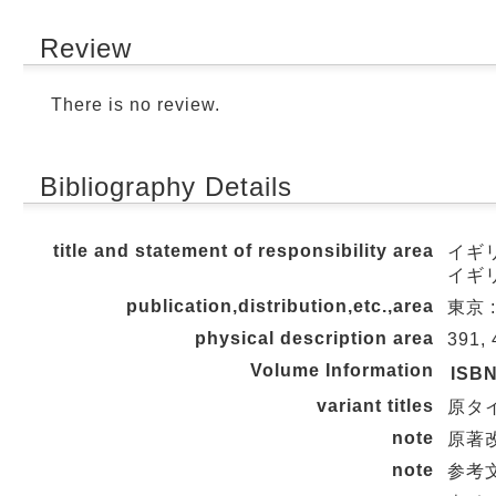
Review
There is no review.
Bibliography Details
title and statement of responsibility area
イギ
イギ
publication,distribution,etc.,area
東京 :
physical description area
391, 
Volume Information
ISB
variant titles
原タイト
note
原著改訂
note
参考文