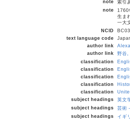
note
索引
note
17
生ま
一大
NCID
BC03
text language code
Japa
author link
Alex
author link
野谷, 
classification
Engli
classification
Engli
classification
Engli
classification
Hist
classification
Unite
subject headings
英文学
subject headings
芸術 
subject headings
イギリス