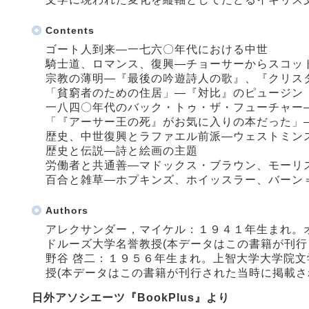
Contents
ゴート人到来―一七六〇年代における中世
騎士道、ロマンス、復興―チョーサーからスコッ
宗教の薄明―『最後の吟遊詩人の歌』、『クリス
「貧窮者のための住居」―『対比』のピュージン
一八四〇年代のバック・トゥ・ザ・フューチャー
「『アーサー王の死』がお気に入りの本だった」
歴史、中世復興とラファエル前派―ウェストミン
歴史と伝説―詩と絵画の主題
労働者と共通善―マドックス・ブラウン、モーリ
百合と雑草―ホプキンズ、ホイッスラー、バーン
Authors
アレクサンダー，マイケル：１９４１年生まれ。
ドルーズ大学名誉教授(本データはこの書籍が刊行
野谷 啓二：１９５６年生まれ。上智大学大学院
授(本データはこの書籍が刊行された当時に掲載さ
日外アソシエーツ『BookPlus』より