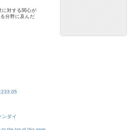
世に対する関心が
渡る分野に及んだ
:233.05
- キンダイ
 to the top of this page