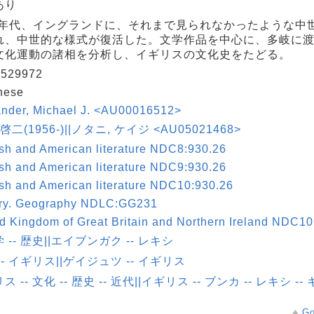
あり
60年代、イングランドに、それまで見られなかったような中
れ、中世的な様式が復活した。文学作品を中心に、多岐に
文化運動の諸相を分析し、イギリスの文化史をたどる。
529972
nese
ander, Michael J. <AU00016512>
啓二(1956-)||ノタニ, ケイジ <AU05021468>
sh and American literature NDC8:930.26
sh and American literature NDC9:930.26
sh and American literature NDC10:930.26
ory. Geography NDLC:GG231
d Kingdom of Great Britain and Northern Ireland NDC10
 -- 歴史||エイブンガク -- レキシ
-- イギリス||ゲイジュツ -- イギリス
 -- 文化 -- 歴史 -- 近代||イギリス -- ブンカ -- レキシ -
Go