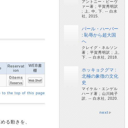
アントニー・ビーヴ
ァー著 ; 平賀秀明訳
; 上, 中, 下. -- 白水
社, 2015.
パール・ハーバー
: 恥辱から超大国
へ
クレイグ・ネルソン
著 ; 平賀秀明訳 ; 上,
下. -- 白水社, 2018.
WEB書
Reservat
e
ホッキョクグマ :
ion
棚
北極の象徴の文化
0items
史
マイケル・エンゲル
 to the top of this page
ハード著 ; 山川純子
訳. -- 白水社, 2020.
next
求める動きを、