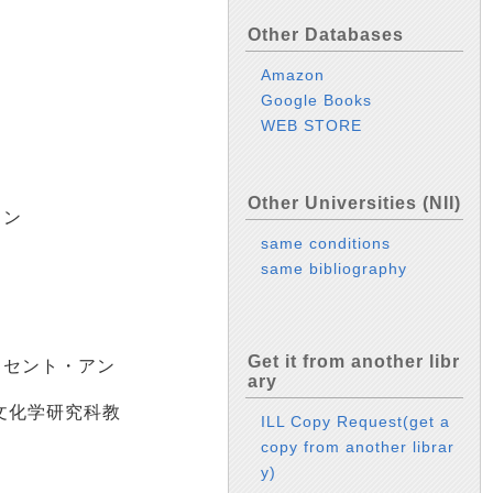
Other Databases
Amazon
Google Books
WEB STORE
Other Universities (NII)
ョン
same conditions
same bibliography
Get it from another libr
。セント・アン
ary
文化学研究科教
ILL Copy Request(get a
copy from another librar
y)