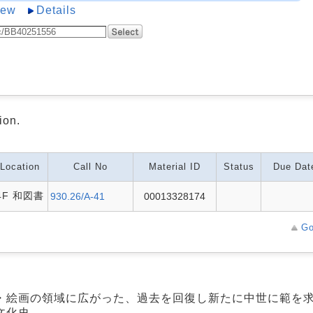
iew
Details
ion.
Location
Call No
Material ID
Status
Due Dat
4F 和図書
930.26/A-41
00013328174
Go
・絵画の領域に広がった、過去を回復し新たに中世に範を
文化史。