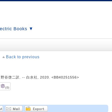
ectric Books ▼
Back to previous
二訳. -- 白水社, 2020. <BB40251556>
(0)