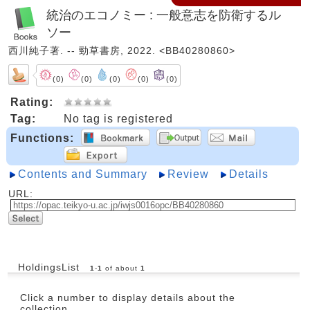
統治のエコノミー : 一般意志を防衛するル
ソー
西川純子著. -- 勁草書房, 2022. <BB40280860>
(0)
(0)
(0)
(0)
(0)
Rating:
Tag:
No tag is registered
Functions:
Contents and Summary
Review
Details
URL:
HoldingsList
1
-
1
of about
1
Click a number to display details about the
collection.