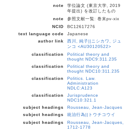
note
学位論文 (東京大学, 2019
年提出) を改訂したもの
note
参照文献一覧: 巻末pv-xix
NCID
BC12617276
text language code
Japanese
author link
西川, 純子||ニシカワ, ジュ
ンコ <AU30120522>
classification
Political theory and
thought NDC9:311.235
classification
Political theory and
thought NDC10:311.235
classification
Politics. Law.
Administration
NDLC:A123
classification
Jurisprudence
NDC10:321.1
subject headings
Rousseau, Jean-Jacques
subject headings
統治行為||トウチコウイ
subject headings
Rousseau, Jean-Jacques,
1712-1778