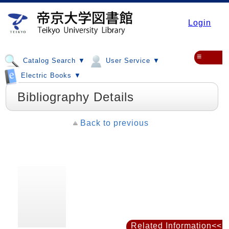
Login
≡
Catalog Search ▼
User Service ▼
Electric Books ▼
Bibliography Details
Back to previous
Related Information<<