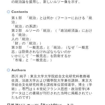
の統治論を援用し、新しいルソー像を示す。
Contents
第１部 「統治」とは何か（フーコーにおける「統
治」
「統治」の系譜）
第２部 ルソーの「統治」（『政治経済論』におけ
る「統治」
人の「統治」
「財」の「統治」）
第３部 「一般意志」と「統治」（なぜ「一般意
志」は防衛されなければならないのか
いかにして「一般意志」を防衛するか
「市場」と「一般意志」）
Authors
西川 純子：東京大学大学院総合文化研究科教務補
佐員、法政大学および國學院大学兼任講師。東京大
学総合文化研究科博士課程単位習得退学。博士（学
術）。専門は１８世紀フランス思想・政治哲学(本
データはこの書籍が刊行された当時に掲載されてい
たものです)