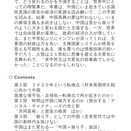
て、どう変わるのかを予測することは、世界中にと
っての喫緊事だ。本書は、中国にいま起きている国
民意識の変化や経済の変調を読み解いて、この予測
を試みる。結果、中国再興の夢は叶わないし、いま
の膨張主義も永続きはしない、中国は昔から振り子
のように大きく変わる国だと主張する。一方、世界
では自由貿易が退潮し、政府の経済介入が増してい
る。また半世紀ぶりにインフレが戻ってくれば、主
要国の財政は力を失い、主権国家システムが終焉を
迎える可能性もある。後を襲うのは情報技術の担い
手だろう。人類は２１世紀に想像を超える大変化に
見舞われて、「米中対立は大変化の前奏曲でしかな
かった」ことになるのかもしれない。
Contents
第１部 ２０２０年という転換点（対米長期持久戦
に向かう中国
急激な保守化・左傾化―転換点で何が起きたのか）
第２部 時間は中国に味方するのか（突出する「デ
ジタル・チャイナ」―その光と影
「共同富裕」と貧富の格差 ほか）
第３部 「振り子」としての中国（文革世代では中
国の新時代を拓けない
中国はまた変わる―「中国＝振り子」仮説）