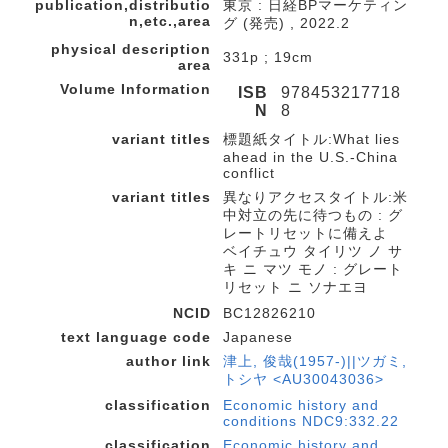
publication,distributio
東京 : 日経BPマーケティン
n,etc.,area
グ (発売) , 2022.2
physical description
331p ; 19cm
area
Volume Information
ISB
978453217718
N
8
variant titles
標題紙タイトル:What lies
ahead in the U.S.-China
conflict
variant titles
異なりアクセスタイトル:米
中対立の先に待つもの : グ
レートリセットに備えよ
ベイチュウ タイリツ ノ サ
キ ニ マツ モノ : グレート
リセット ニ ソナエヨ
NCID
BC12826210
text language code
Japanese
author link
津上, 俊哉(1957-)||ツガミ,
トシヤ <AU30043036>
classification
Economic history and
conditions NDC9:332.22
classification
Economic history and