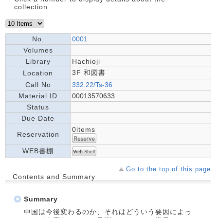
collection.
No.
0001
Volumes
Library
Hachioji
3F 和図書
Location
Call No
332.22/Ts-36
Material ID
00013570633
Status
Due Date
0items
Reservation
WEB書棚
Go to the top of this page
Contents and Summary
Summary
中国は今後変わるのか、それはどういう要因によっ