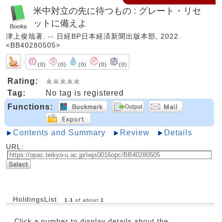
米中対立の先に待つもの : グレート・リセ
ットに備えよ
津上俊哉著. -- 日経BP日本経済新聞出版本部, 2022.
<BB40280505>
(0)
(0)
(0)
(0)
(0)
Rating:
Tag:
No tag is registered
Functions:
Contents and Summary
Review
Details
URL:
HoldingsList
1
-
1
of about
1
Click a number to display details about the