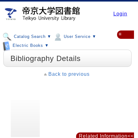
Login
≡
Catalog Search ▼
User Service ▼
Electric Books ▼
Bibliography Details
Back to previous
Related Information<<