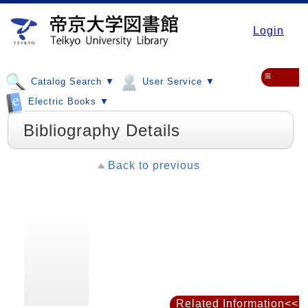
Login
≡
Catalog Search ▼
User Service ▼
Electric Books ▼
Bibliography Details
Back to previous
Related Information<<