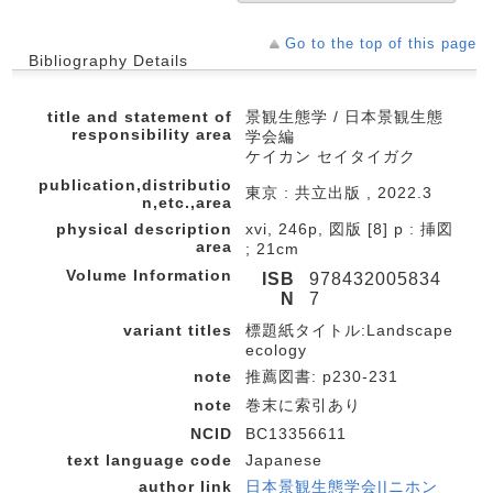
Go to the top of this page
Bibliography Details
title and statement of
景観生態学 / 日本景観生態
responsibility area
学会編
ケイカン セイタイガク
publication,distributio
東京 : 共立出版 , 2022.3
n,etc.,area
physical description
xvi, 246p, 図版 [8] p : 挿図
area
; 21cm
Volume Information
ISB
978432005834
N
7
variant titles
標題紙タイトル:Landscape
ecology
note
推薦図書: p230-231
note
巻末に索引あり
NCID
BC13356611
text language code
Japanese
author link
日本景観生態学会||ニホン