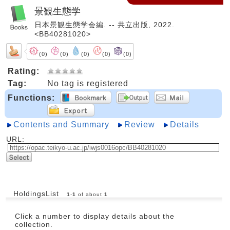
景観生態学
日本景観生態学会編. -- 共立出版, 2022.
<BB40281020>
(0)
(0)
(0)
(0)
(0)
Rating:
Tag:
No tag is registered
Functions:
Contents and Summary
Review
Details
URL:
HoldingsList
1
-
1
of about
1
Click a number to display details about the
collection.