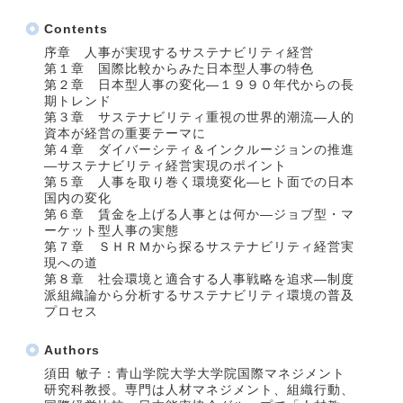
Contents
序章 人事が実現するサステナビリティ経営
第１章 国際比較からみた日本型人事の特色
第２章 日本型人事の変化―１９９０年代からの長
期トレンド
第３章 サステナビリティ重視の世界的潮流―人的
資本が経営の重要テーマに
第４章 ダイバーシティ＆インクルージョンの推進
―サステナビリティ経営実現のポイント
第５章 人事を取り巻く環境変化―ヒト面での日本
国内の変化
第６章 賃金を上げる人事とは何か―ジョブ型・マ
ーケット型人事の実態
第７章 ＳＨＲＭから探るサステナビリティ経営実
現への道
第８章 社会環境と適合する人事戦略を追求―制度
派組織論から分析するサステナビリティ環境の普及
プロセス
Authors
須田 敏子：青山学院大学大学院国際マネジメント
研究科教授。専門は人材マネジメント、組織行動、