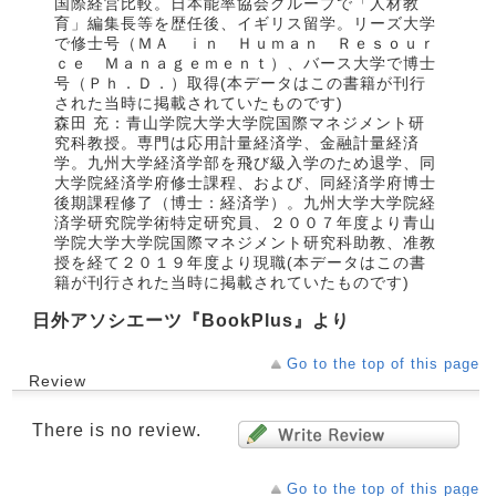
国際経営比較。日本能率協会グループで「人材教
育」編集長等を歴任後、イギリス留学。リーズ大学
で修士号（ＭＡ ｉｎ Ｈｕｍａｎ Ｒｅｓｏｕｒ
ｃｅ Ｍａｎａｇｅｍｅｎｔ）、バース大学で博士
号（Ｐｈ．Ｄ．）取得(本データはこの書籍が刊行
された当時に掲載されていたものです)
森田 充：青山学院大学大学院国際マネジメント研
究科教授。専門は応用計量経済学、金融計量経済
学。九州大学経済学部を飛び級入学のため退学、同
大学院経済学府修士課程、および、同経済学府博士
後期課程修了（博士：経済学）。九州大学大学院経
済学研究院学術特定研究員、２００７年度より青山
学院大学大学院国際マネジメント研究科助教、准教
授を経て２０１９年度より現職(本データはこの書
籍が刊行された当時に掲載されていたものです)
日外アソシエーツ『BookPlus』より
Go to the top of this page
Review
There is no review.
Go to the top of this page