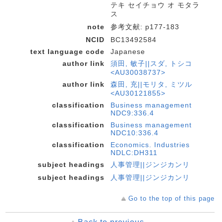
テキ セイチョウ オ モタラ
ス
note
参考文献: p177-183
NCID
BC13492584
text language code
Japanese
author link
須田, 敏子||スダ, トシコ
<AU30038737>
author link
森田, 充||モリタ, ミツル
<AU30121855>
classification
Business management
NDC9:336.4
classification
Business management
NDC10:336.4
classification
Economics. Industries
NDLC:DH311
subject headings
人事管理||ジンジカンリ
subject headings
人事管理||ジンジカンリ
Go to the top of this page