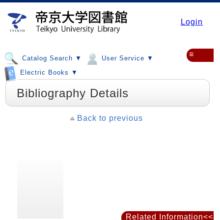
Login
≡
Catalog Search ▼
User Service ▼
Electric Books ▼
Bibliography Details
Back to previous
Related Information<<