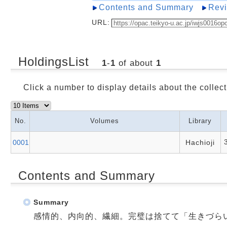
Contents and Summary
Rev
URL:
HoldingsList
1
-
1
of about
1
Click a number to display details about the collect
No.
Volumes
Library
0001
Hachioji
Contents and Summary
Summary
感情的、内向的、繊細。完璧は捨てて「生きづら