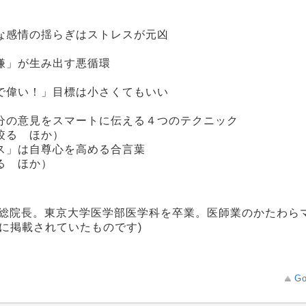
な感情の揺らぎはストレスが元凶
嫌」が生み出す悪循環
で偉い！」目標は小さくてもいい
分の意見をスマートに伝える４つのテクニック
絞る ほか）
ス」は自尊心を高める合言葉
る ほか）
ク総院長。東京大学医学部医学科を卒業。医師業のかたわら
に掲載されていたものです)
Go