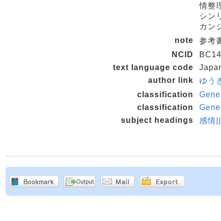
情整
シンリ
カン
note
参考書
NCID
BC14
text language code
Japa
author link
ゆうき,
classification
Gene
classification
Gene
subject headings
感情|