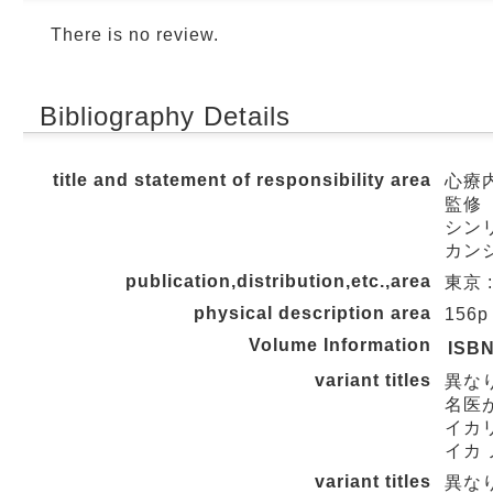
There is no review.
Bibliography Details
title and statement of responsibility area
心療
監修
シンリ
カン
publication,distribution,etc.,area
東京 :
physical description area
156p
Volume Information
ISB
variant titles
異な
名医
イカリ
イカ 
variant titles
異な