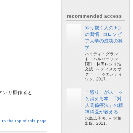
recommended access
やり抜く人の9つ
の習慣 : コロンビ
ア大学の成功の科
学
ハイディ・グラン
ト・ハルバーソン
[著] ; 林田レジリ浩
文訳. -- ディスカヴ
ァー・トゥエンティ
ワン, 2017.
「怒り」がスーッ
マンガ原作者と
と消える本 : 「対
人関係療法」の精
神科医が教える
水島広子著. -- 大和
 to the top of this page
出版, 2011.