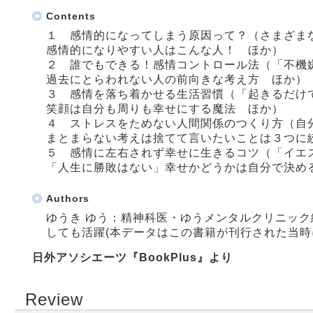
Contents
１ 感情的になってしまう原因って？（さまざま
感情的になりやすい人はこんな人！ ほか）
２ 誰でもできる！感情コントロール法（「不機
過去にとらわれない人の前向きな考え方 ほか）
３ 感情を落ち着かせる生活習慣（「起きるだけ
笑顔は自分も周りも幸せにする魔法 ほか）
４ ストレスをためない人間関係のつくり方（自
まとまらない考えは捨てて言いたいことは３つに
５ 感情に左右されず幸せに生きるコツ（「イエ
「人生に勝敗はない」幸せかどうかは自分で決め
Authors
ゆうき ゆう：精神科医・ゆうメンタルクリニッ
しても活躍(本データはこの書籍が刊行された当時
日外アソシエーツ『BookPlus』より
Review