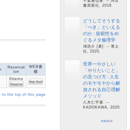
千葉雅也著. -- 河出
書房新社, 2018.
どうしてそうする
「べき」といえる
のか : 規範性をめ
ぐるメタ倫理学
鴻浩介 [著]. -- 青土
社, 2025.
世界一やさしい
WEB書
Reservat
e
「やりたいこと」
ion
棚
の見つけ方 : 人生
0items
のモヤモヤから解
放される自己理解
 to the top of this page
メソッド
八木仁平著. --
KADOKAWA, 2020.
next
。