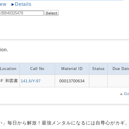
iew
Details
ion.
Location
Call No
Material ID
Status
Due Dat
3F 和図書
141.6/Y-97
00013700634
Go
い」毎日から解放！最強メンタルになるには自尊心がカギ