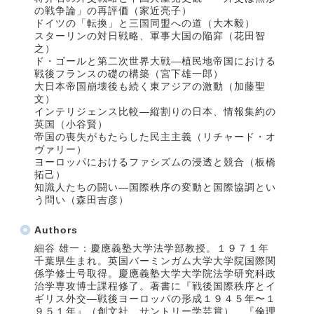
の戦争論」の再評価（家近亮子）
ドイツの「転換」と三国同盟への道（大木毅）
スターリンの対日戦略、軍事大国の陥穽（花田智
之）
ド・ゴールと第二次世界大戦―植民地帝国における
戦後フランスの礎の構築（宮下雄一郎）
大日本帝国崩壊後も続く東アジアの激動（加藤聖
文）
インテリジェンス比較―縦割りの日本、情報集約の
英国（小谷賢）
帝国の喪失がもたらした民主主義（リチャード・オ
ヴァリー）
ヨーロッパにおけるファシズムの浸透と競合（板橋
拓己）
知識人たちの闘い―国際秩序の変動と国際協調とい
う問い（森田吉彦）
Authors
細谷 雄一：慶應義塾大学法学部教授。１９７１年
千葉県生まれ。英国バーミンガム大学大学院国際関
係学修士号取得。慶應義塾大学大学院法学研究科政
治学専攻博士課程修了。著書に『戦後国際秩序とイ
ギリス外交―戦後ヨーロッパの形成１９４５年〜１
９５１年』（創文社、サントリー学芸賞）、『倫理