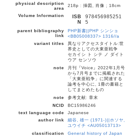
physical description
218p : 挿図, 肖像 ; 18cm
area
Volume Information
ISB
978456985251
N
5
parent bibliography
PHP新書||PHP シンショ
link
<BB05008337> 1316//a
variant titles
異なりアクセスタイトル:世
界史としての大東亜戦争
セカイシ ト シテ ノ ダイト
ウア センソウ
note
月刊『Voice』2022年1月号
から7月号までに掲載された
「大東亜戦争」に関連する
論考を中心に, 1冊の書籍と
してまとめたもの
note
参考文献: 章末
NCID
BC15986246
text language code
Japanese
author link
細谷, 雄一 (1971-)||ホソヤ,
ユウイチ <AU05013713>
classification
General history of Japan