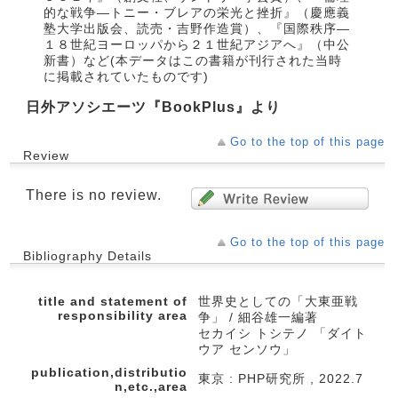
的な戦争―トニー・ブレアの栄光と挫折』（慶應義
塾大学出版会、読売・吉野作造賞）、『国際秩序―
１８世紀ヨーロッパから２１世紀アジアへ』（中公
新書）など(本データはこの書籍が刊行された当時
に掲載されていたものです)
日外アソシエーツ『BookPlus』より
Go to the top of this page
Review
There is no review.
Go to the top of this page
Bibliography Details
title and statement of
世界史としての「大東亜戦
responsibility area
争」 / 細谷雄一編著
セカイシ トシテノ 「ダイト
ウア センソウ」
publication,distributio
東京 : PHP研究所 , 2022.7
n,etc.,area