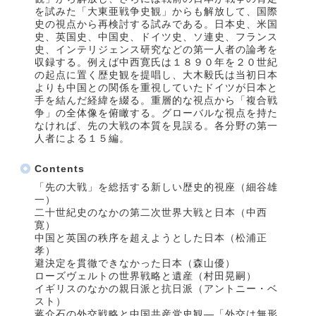
を試みた「大東亜戦争史観」からも解放して、国際
史の視点から再検討する試みである。日本史、米国
史、英国史、中国史、ドイツ史、ソ連史、フランス
史、インテリジェンス研究などの第一人者の論考を
収録する。例えば中西寛氏は１８９０年を２０世紀
の起点に置く歴史観を提唱し、大木毅氏は当初日本
よりも中国との関係を重視していたドイツが日本と
手を結んだ経緯を綴る。重層的な視点から「複合戦
争」の全体像を俯瞰する。グローバルな視点を持た
なければ、先の大戦の本質を見誤る。各分野の第一
人者による１５編。
Contents
「先の大戦」を総括する新しい歴史的視座（細谷雄
一）
二十世紀史のなかの第二次世界大戦と日本（中西
寛）
中国と英国の秩序を超えようとした日本（松浦正
孝）
避決定を貫徹できなかった日本（森山優）
ローズヴェルトの世界戦略と遺産（村田晃嗣）
イギリスのなかの親日派と抗日派（アントニー・ベ
スト）
蒋介石の外交戦略と中国共産党史観―「外交は無形