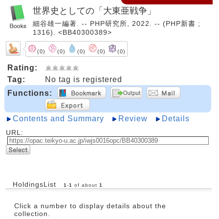
世界史としての「大東亜戦争」
細谷雄一編著. -- PHP研究所, 2022. -- (PHP新書 ;
1316). <BB40300389>
(0)
(0)
(0)
(0)
(0)
Rating:
Tag:
No tag is registered
Functions:
Contents and Summary
Review
Details
URL:
HoldingsList
1
-
1
of about
1
Click a number to display details about the
collection.