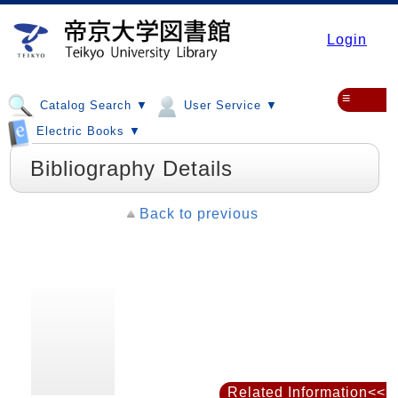
Login
≡
Catalog Search ▼
User Service ▼
Electric Books ▼
Bibliography Details
Back to previous
Related Information<<