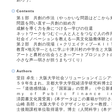
Contents
第１部 共創の作法（やっかいな問題はどこから
問題を問い直す―共創の始め方
成解を導く力を身につける―学びの往還
ネットワークをつむぐ―人と人とをつなぐ人の作
社会イノベーションを教える―異文化協働体験と
第２部 共創の現場（＋クリエイティブ―ＫＩＩ
教育×地元学―ともに学ぶ十津川村の中学生と大
アートと農村が出会うとき―アートプロジェクト
小さな声―弱さが担うまちづくり）
Authors
堂目 卓生：大阪大学社会ソリューションイニシ
５９年生まれ。京都大学大学院経済学研究科博士
―『道徳感情論』と『国富論』の世界』（中公新
ｍｙ ｏｆ Ｐｕｂｌｉｃ Ｆｉｎａｎｃｅ ｉ
済図書文化賞受賞）(本データはこの書籍が刊行さ
山崎 吾郎：大阪大学ＣＯデザインセンター教授
士後期課程単位取得退学。博士（人間科学）(本デ