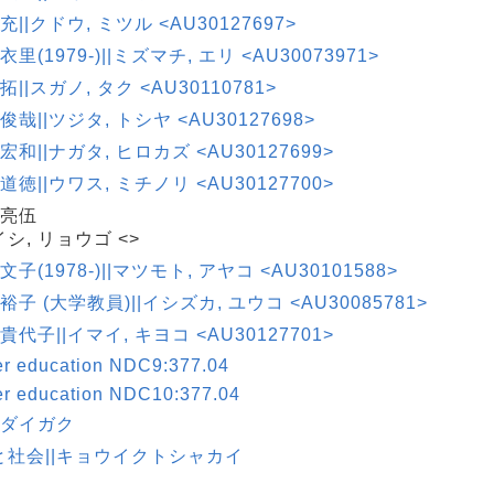
 充||クドウ, ミツル <AU30127697>
衣里(1979-)||ミズマチ, エリ <AU30073971>
拓||スガノ, タク <AU30110781>
 俊哉||ツジタ, トシヤ <AU30127698>
 宏和||ナガタ, ヒロカズ <AU30127699>
 道徳||ウワス, ミチノリ <AU30127700>
 亮伍
シ, リョウゴ <>
文子(1978-)||マツモト, アヤコ <AU30101588>
 裕子 (大学教員)||イシズカ, ユウコ <AU30085781>
 貴代子||イマイ, キヨコ <AU30127701>
er education NDC9:377.04
er education NDC10:377.04
|ダイガク
と社会||キョウイクトシャカイ