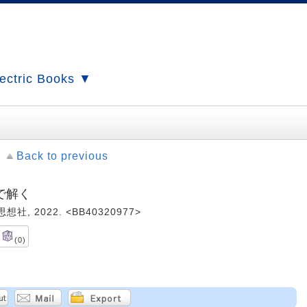
ectric Books ▼
Back to previous
で解く
社, 2022. <BB40320977>
(0)