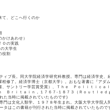
来て、どこへ行くのか
用
のかけあわせ）
ＴＯの実践
阪の大学生
の役割
アティブ長。同大学院経済学研究科教授。専門は経済学史、
課程修了。経済学博士（京都大学）。おもな著書に『アダ
書、サントリー学芸賞受賞）、Ｔｈｅ Ｐｏｌｉｔｉｃａ
ｎ Ｂｒｉｔａｉｎ，１７６７‐１８７３（Ｒｏｕｔｌｅｄ
れた当時に掲載されていたものです)
。専門は文化人類学。１９７８年生まれ。大阪大学大学院人
ータはこの書籍が刊行された当時に掲載されていたものです