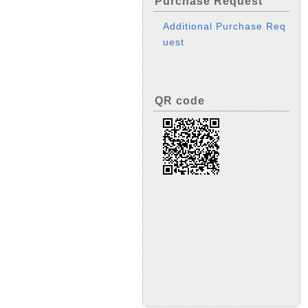
Purchase Request
Additional Purchase Req
uest
QR code