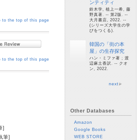
ンティティ
鈴木学, 植上一希, 藤
野真著. -- 第2版. --
大月書店, 2022. --
 to the top of this page
(シリーズ大学生の学
びをつくる).
韓国の「街の本
屋」の生存探究
ハン・ミファ著 ; 渡
 to the top of this page
辺麻土香訳. -- クオ
ン, 2022.
next
Other Databases
Amazon
]
Google Books
WEB STORE
執筆]