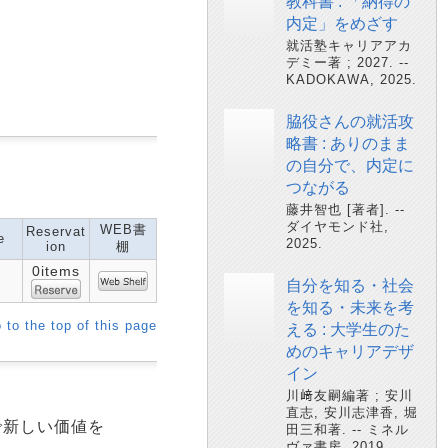
教科書 : 「納得の
内定」をめざす
就活塾キャリアアカ
デミー著 ; 2027. --
KADOKAWA, 2025.
脇役さんの就活攻
略書 : ありのまま
の自分で、内定に
つながる
藤井智也 [著者]. --
ダイヤモンド社,
WEB書
Reservat
e
2025.
ion
棚
0items
自分を知る・社会
を知る・未来を考
 to the top of this page
える : 大学生のた
めのキャリアデザ
イン
川﨑友嗣編著 ; 安川
直志, 安川志津香, 堀
で新しい価値を
田三和著. -- ミネル
ヴァ書房, 2019.