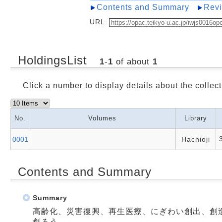
Contents and Summary
Rev
URL:
HoldingsList
1
-
1
of about
1
Click a number to display details about the collect
No.
Volumes
Library
0001
Hachioji
Contents and Summary
Summary
高齢化、災害復興、再生医療、にぎわい創出、創
創ろう。