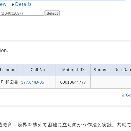
iew
Details
ion.
Location
Call No
Material ID
Status
Due Dat
3F 和図書
377.04/D-85
00013644777
Go
造教育…境界を越えて困難に立ち向かう作法と実践。共助