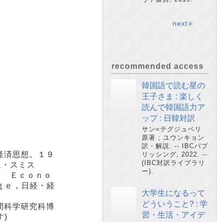
next
recommended access
韓国語で読む星の
王子さま : 楽しく
読んで韓国語力ア
ップ : 日韓対訳
サン=テグジュペリ
原著 ; ユウンキョン
訳・解説. -- IBCパブ
経済思想。１９
リッシング, 2022. --
(IBC対訳ライブラリ
ム・スミス
ー).
ｌ Ｅｃｏｎｏ
ｇｅ，日経・経
大学生になるって
どういうこと? : 学
間科学研究科博
習・生活・アイデ
)