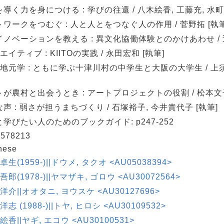
導く力を身につける : 学びの往還 / 八木絵香, 工藤充, 水町
ワークをつむぐ : 人と人とをつなぐ人の作用 / 菅野拓 [執筆
ノベーションを教える : 異文化協働体験とのかけあわせ / 辻
エイティブ : KIITOの実践 / 永田宏和 [執筆]
地元学 : ともに学ぶ十津川村の中学生と大阪の大学生 / 上
が農村と出会うとき : アートプロジェクトの役割 / 松本文子
声 : 弱さが担うまちづくり / 石塚裕子, 今井貴代子 [執筆]
学びたい人のためのブックガイド: p247-252
578213
nese
卓生(1959-)||ドウメ, タクオ <AU05038394>
吾郎(1978-)||ヤマザキ, ゴロウ <AU30072564>
 洋介||オオタニ, ヨウスケ <AU30127696>
洋志 (1988-)||トヤ, ヒロシ <AU30109532>
 絵香||ヤギ, エコウ <AU30100531>