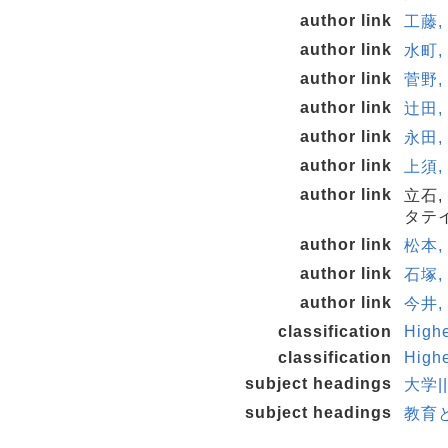
author link
工藤,
author link
水町, 
author link
菅野, 
author link
辻田,
author link
永田,
author link
上須,
author link
立石,
タテイ
author link
松本, 
author link
石塚,
author link
今井,
classification
High
classification
High
subject headings
大学|
subject headings
教育