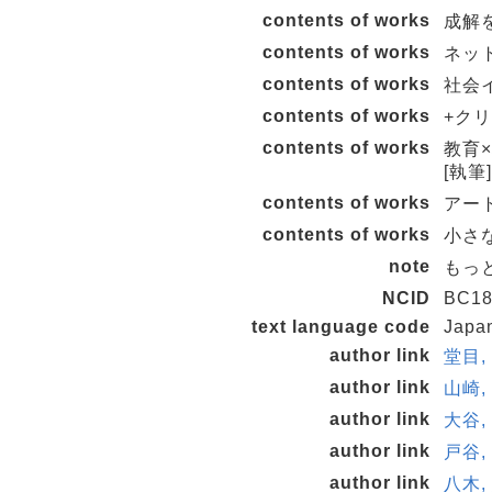
contents of works
成解を
contents of works
ネット
contents of works
社会イ
contents of works
+クリ
contents of works
教育×
[執筆]
contents of works
アート
contents of works
小さな
note
もっと
NCID
BC18
text language code
Japa
author link
堂目, 
author link
山崎, 
author link
大谷,
author link
戸谷, 
author link
八木,