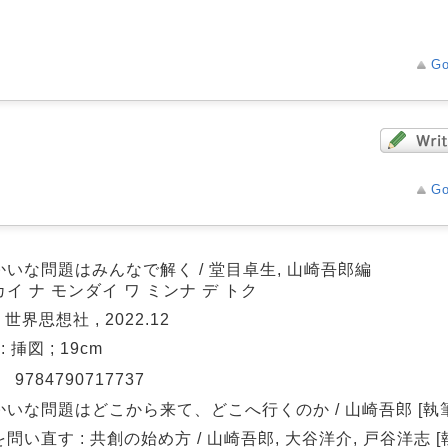
Go
Go
かいな問題はみんなで解く / 堂目卓生, 山崎吾郎編
イ ナ モンダイ ワ ミンナ デ トク
 世界思想社 , 2022.12
 : 挿図 ; 19cm
N
9784790717737
かいな問題はどこから来て、どこへ行くのか / 山崎吾郎 [執筆
問い直す : 共創の始め方 / 山崎吾郎, 大谷洋介, 戸谷洋志 [