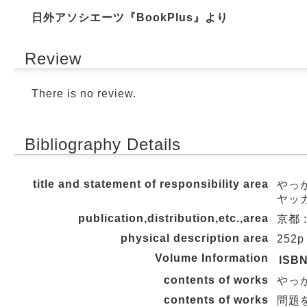
日外アソシエーツ『BookPlus』より
Review
There is no review.
Bibliography Details
title and statement of responsibility area
やっ
ヤッカ
publication,distribution,etc.,area
京都 :
physical description area
252p
Volume Information
ISB
contents of works
やっ
contents of works
問題を