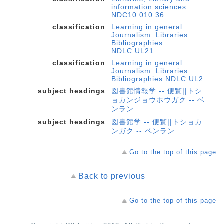
information sciences
NDC10:010.36
classification
Learning in general.
Journalism. Libraries.
Bibliographies
NDLC:UL21
classification
Learning in general.
Journalism. Libraries.
Bibliographies NDLC:UL2
subject headings
図書館情報学 -- 便覧||トシ
ョカンジョウホウガク -- ベ
ンラン
subject headings
図書館学 -- 便覧||トショカ
ンガク -- ベンラン
Go to the top of this page
Back to previous
Go to the top of this page