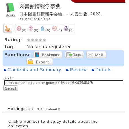
図書館情報学事典
日本図書館情報学会編. -- 丸善出版, 2023.
<BB40340475>
(0)
(0)
(0)
(0)
(0)
Rating:
Tag:
No tag is registered
Functions:
Contents and Summary
Review
Details
URL:
HoldingsList
1
-
2
of about
2
Click a number to display details about the
collection.