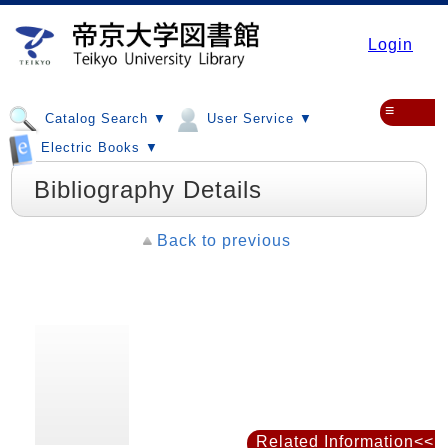
Login
≡
Catalog Search ▼
User Service ▼
Electric Books ▼
Bibliography Details
Back to previous
Related Information<<