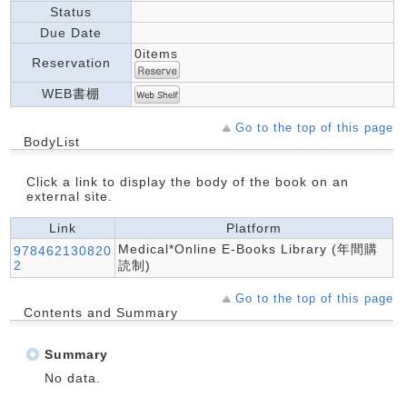
Status
Due Date
0items
Reservation
WEB書棚
Go to the top of this page
BodyList
Click a link to display the body of the book on an
external site.
Link
Platform
Medical*Online E-Books Library (年間購
978462130820
2
読制)
Go to the top of this page
Contents and Summary
Summary
No data.