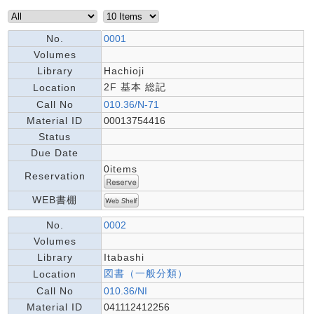
No.
0001
Volumes
Library
Hachioji
2F 基本 総記
Location
Call No
010.36/N-71
Material ID
00013754416
Status
Due Date
0items
Reservation
WEB書棚
No.
0002
Volumes
Library
Itabashi
図書（一般分類）
Location
Call No
010.36/NI
Material ID
041112412256