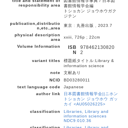
title and statement of
図書館情報学事典 / 日本図
responsibility area
書館情報学会編
トショカン ジョウホウガク
ジテン
publication,distributio
東京 : 丸善出版 , 2023.7
n,etc.,area
physical description
xxiii, 726p ; 22cm
area
Volume Information
ISB
978462130820
N
2
variant titles
標題紙タイトル:Library &
information science
note
文献あり
NCID
BD03280011
text language code
Japanese
author link
日本図書館情報学会||ニホン
トショカン ジョウホウ ガッ
カイ <AU05026225>
classification
Libraries, Library and
information sciences
NDC9:010.36
classification
Libraries, Library and