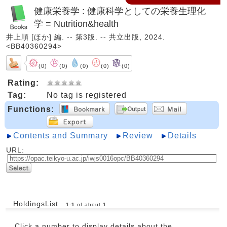
健康栄養学 : 健康科学としての栄養生理化
学 = Nutrition&health
井上順 [ほか] 編. -- 第3版. -- 共立出版, 2024.
<BB40360294>
(0)
(0)
(0)
(0)
(0)
Rating:
Tag:
No tag is registered
Functions:
Contents and Summary
Review
Details
URL:
HoldingsList
1
-
1
of about
1
Click a number to display details about the