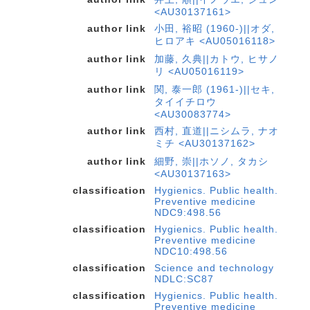
<AU30137161>
author link
小田, 裕昭 (1960-)||オダ,
ヒロアキ <AU05016118>
author link
加藤, 久典||カトウ, ヒサノ
リ <AU05016119>
author link
関, 泰一郎 (1961-)||セキ,
タイイチロウ
<AU30083774>
author link
西村, 直道||ニシムラ, ナオ
ミチ <AU30137162>
author link
細野, 崇||ホソノ, タカシ
<AU30137163>
classification
Hygienics. Public health.
Preventive medicine
NDC9:498.56
classification
Hygienics. Public health.
Preventive medicine
NDC10:498.56
classification
Science and technology
NDLC:SC87
classification
Hygienics. Public health.
Preventive medicine