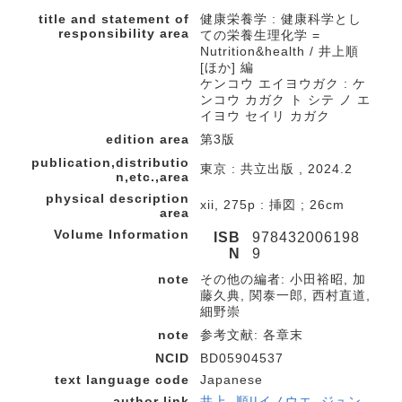
title and statement of
健康栄養学 : 健康科学とし
responsibility area
ての栄養生理化学 =
Nutrition&health / 井上順
[ほか] 編
ケンコウ エイヨウガク : ケ
ンコウ カガク ト シテ ノ エ
イヨウ セイリ カガク
edition area
第3版
publication,distributio
東京 : 共立出版 , 2024.2
n,etc.,area
physical description
xii, 275p : 挿図 ; 26cm
area
Volume Information
ISB
978432006198
N
9
note
その他の編者: 小田裕昭, 加
藤久典, 関泰一郎, 西村直道,
細野崇
note
参考文献: 各章末
NCID
BD05904537
text language code
Japanese
author link
井上, 順||イノウエ, ジュン