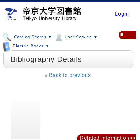
Login
≡
Catalog Search ▼
User Service ▼
Electric Books ▼
Bibliography Details
Back to previous
Related Information<<