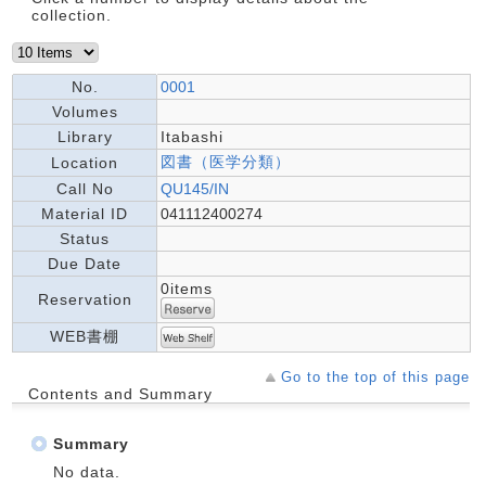
collection.
No.
0001
Volumes
Library
Itabashi
図書（医学分類）
Location
Call No
QU145/IN
Material ID
041112400274
Status
Due Date
0items
Reservation
WEB書棚
Go to the top of this page
Contents and Summary
Summary
No data.