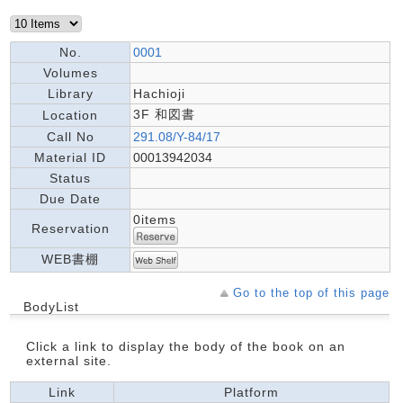
No.
0001
Volumes
Library
Hachioji
3F 和図書
Location
Call No
291.08/Y-84/17
Material ID
00013942034
Status
Due Date
0items
Reservation
WEB書棚
Go to the top of this page
BodyList
Click a link to display the body of the book on an
external site.
Link
Platform