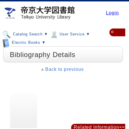
Login
≡
Catalog Search ▼
User Service ▼
Electric Books ▼
Bibliography Details
Back to previous
Related Information<<