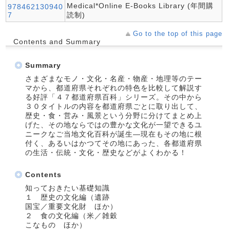
Medical*Online E-Books Library (年間購
978462130940
7
読制)
Go to the top of this page
Contents and Summary
Summary
さまざまなモノ・文化・名産・物産・地理等のテー
マから、都道府県それぞれの特色を比較して解説す
る好評「４７都道府県百科」シリーズ。その中から
３０タイトルの内容を都道府県ごとに取り出して、
歴史・食・営み・風景という分野に分けてまとめ上
げた、その地ならではの豊かな文化が一望できるユ
ニークなご当地文化百科が誕生―現在もその地に根
付く、あるいはかつてその地にあった、各都道府県
の生活・伝統・文化・歴史などがよくわかる！
Contents
知っておきたい基礎知識
１ 歴史の文化編（遺跡
国宝／重要文化財 ほか）
２ 食の文化編（米／雑穀
こなもの ほか）