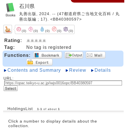
石川県
丸善出版, 2024. -- (47都道府県ご当地文化百科 / 丸
善出版編 ; 17). <BB40380597>
(0)
(0)
(0)
(0)
(0)
Rating:
Tag:
No tag is registered
Functions:
Contents and Summary
Review
Details
URL:
HoldingsList
1
-
1
of about
1
Click a number to display details about the
collection.