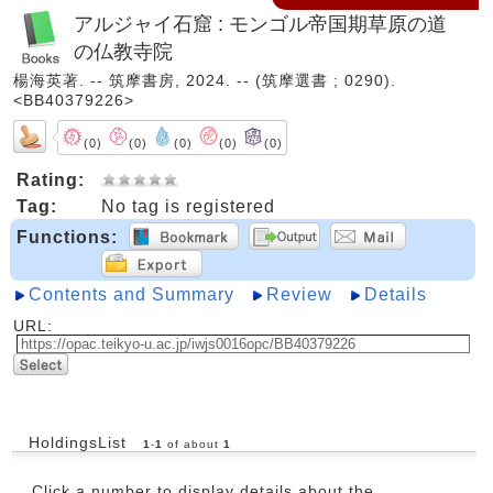
アルジャイ石窟 : モンゴル帝国期草原の道
の仏教寺院
楊海英著. -- 筑摩書房, 2024. -- (筑摩選書 ; 0290).
<BB40379226>
(0)
(0)
(0)
(0)
(0)
Rating:
Tag:
No tag is registered
Functions:
Contents and Summary
Review
Details
URL:
HoldingsList
1
-
1
of about
1
Click a number to display details about the