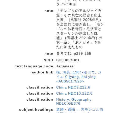
タ ハイキョ
note
「モンゴルのアルジャイ石
窟 : その興亡の歴史と出土
文書」 (風響社 2008年刊)
を全面的に書き直し, 「モン
ゴルの仏教寺院 : 毛沢東と
スターリンが創出した廃
墟」 (風響社 2021年刊) の
第一章と「あとがき」を新
たに加えたもの
note
参考文献: p239-255
NCID
BD09094381
text language code
Japanese
author link
楊, 海英 (1964-)||ヨウ, カ
イエイ||yang, hai ying
<AU05017526>
classification
China NDC9:222.6
classification
China NDC10:222.6
classification
History. Geography
NDLC:GE376
subject headings
遺跡・遺物 -- 内モンゴル自