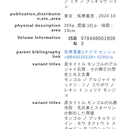
ノ ミチ ノ ブッキョウ ジイ
ン
publication,distributio
東京 : 筑摩書房 , 2024.10
n,etc.,area
physical description
265p, 図版 [4] p : 挿図 ;
area
19cm
Volume Information
ISB
978448001808
N
3
parent bibliography
筑摩選書||チクマ センショ
link
<BB40035538> 0290//a
variant titles
原タイトル:モンゴルのアル
ジャイ石窟 : その興亡の歴
史と出土文書
モンゴル ノ アルジャイ セ
ックツ : ソノ コウボウ ノ
レキシ ト シュツド モンジ
ョ
variant titles
原タイトル:モンゴルの仏教
寺院 : 毛沢東とスターリン
が創出した廃墟
モンゴル ノ ブッキョウ ジ
イン : モウ タクトウ ト ス
ターリン ガ ソウシュツ シ