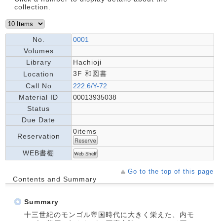
collection.
No.
0001
Volumes
Library
Hachioji
3F 和図書
Location
Call No
222.6/Y-72
Material ID
00013935038
Status
Due Date
0items
Reservation
WEB書棚
Go to the top of this page
Contents and Summary
Summary
十三世紀のモンゴル帝国時代に大きく栄えた、内モ