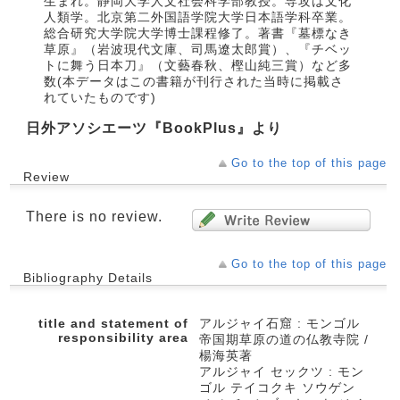
生まれ。静岡大学人文社会科学部教授。専攻は文化
人類学。北京第二外国語学院大学日本語学科卒業。
総合研究大学院大学博士課程修了。著書『墓標なき
草原』（岩波現代文庫、司馬遼太郎賞）、『チベッ
トに舞う日本刀』（文藝春秋、樫山純三賞）など多
数(本データはこの書籍が刊行された当時に掲載さ
れていたものです)
日外アソシエーツ『BookPlus』より
Go to the top of this page
Review
There is no review.
Go to the top of this page
Bibliography Details
title and statement of
アルジャイ石窟 : モンゴル
responsibility area
帝国期草原の道の仏教寺院 /
楊海英著
アルジャイ セックツ : モン
ゴル テイコクキ ソウゲン