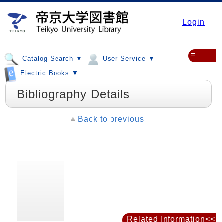
Login
≡
Catalog Search ▼
User Service ▼
Electric Books ▼
Bibliography Details
Back to previous
Related Information<<