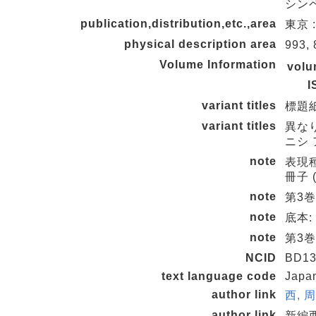
シン
publication,distribution,etc.,area
東京 :
physical description area
993,
Volume Information
vol
I
variant titles
標題紙
variant titles
異な
ニシ 
note
表現種
冊子 (n
note
第3巻
note
底本
note
第3巻
NCID
BD13
text language code
Japa
author link
西, 周
author link
新編