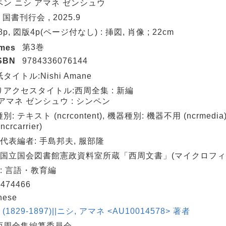
ペン ニシ アマネ ゼンシュウ
 国書刊行会 , 2025.9
 8p, 図版4p(ページ付なし) : 挿図, 肖像 ; 22cm
第3巻
umes
SBN
9784336076144
タイトル:Nishi Amane
りアクセスタイトル:西周全集 : 新編
アマネ ゼンシュウ : シンペン
別: テキスト (ncrcontent), 機器種別: 機器不用 (ncrmedi
crcarrier)
代表編者: 手島邦夫, 服部隆
: 国立国会図書館憲政資料室所蔵「西周文書」(マイクロフィ
: 言語・教育編
474466
nese
 (1829-1897)||ニシ, アマネ <AU10014578> 著者
西周全集編纂委員会