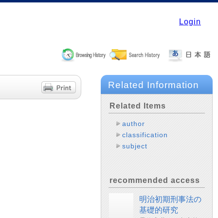
Login
Related Information
Related Items
author
classification
subject
recommended access
明治初期刑事法の
基礎的研究