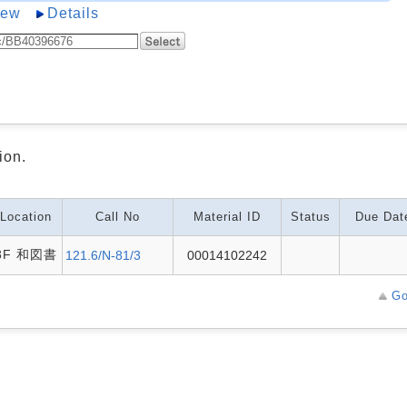
iew
Details
ion.
Location
Call No
Material ID
Status
Due Dat
3F 和図書
121.6/N-81/3
00014102242
Go