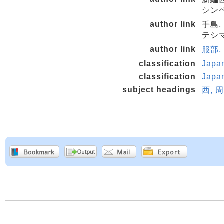
シンペ
author link
手島,
テシマ
author link
服部, 
classification
Japa
classification
Japa
subject headings
西, 周