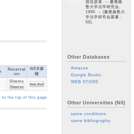
霞信彦著. -- 慶應義
塾大学法学研究会,
1990. -- (慶應義塾大
学法学研究会叢書 ;
50).
Other Databases
Amazon
WEB書
Reservat
e
ion
棚
Google Books
0items
WEB STORE
 to the top of this page
Other Universities (NII)
same conditions
same bibliography