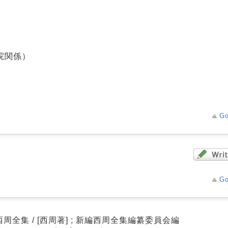
院関係）
Go
Go
周全集 / [西周著] ; 新編西周全集編纂委員会編