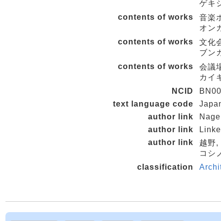
ゲキ
contents of works
音楽
オン
contents of works
文化
ブン
contents of works
会議
カイ
NCID
BN00
text language code
Japa
author link
Nagel
author link
Linke
author link
越野, 
コシノ
classification
Archi