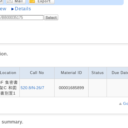
iew
Details
ion.
Location
Call No
Material ID
Status
Due Dat
BF 集密書
架C 和図
520.8/N-26/7
00001685899
書別置1
Go
d summary.