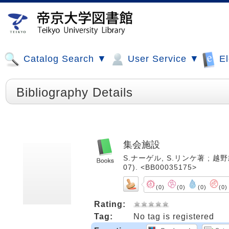
Catalog Search ▼
User Service ▼
El
Bibliography Details
集会施設
S.ナーゲル, S.リンケ著 ; 越野
07). <BB00035175>
(0)
(0)
(0)
(0)
Rating:
Tag:
No tag is registered