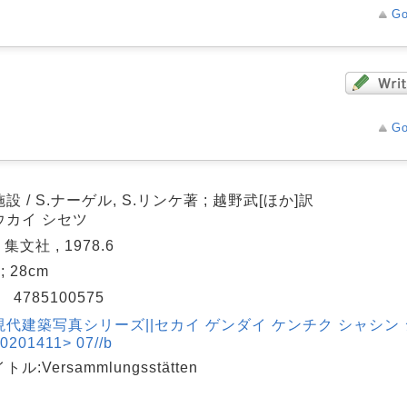
Go
Go
設 / S.ナーゲル, S.リンケ著 ; 越野武[ほか]訳
ウカイ シセツ
 集文社 , 1978.6
 ; 28cm
N
4785100575
現代建築写真シリーズ||セカイ ゲンダイ ケンチク シャシン
0201411> 07//b
ル:Versammlungsstätten