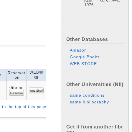
1976.
Other Databases
Amazon
Google Books
WEB STORE
WEB書
Reservat
e
ion
棚
Other Universities (NII)
0items
same conditions
same bibliography
 to the top of this page
Get it from another libr