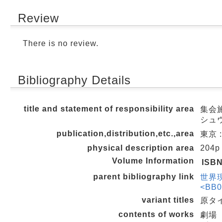
Review
There is no review.
Bibliography Details
title and statement of responsibility area
集会施
シュ
publication,distribution,etc.,area
東京 :
physical description area
204p
Volume Information
ISB
parent bibliography link
世界
<BB0
variant titles
原タイト
contents of works
劇場