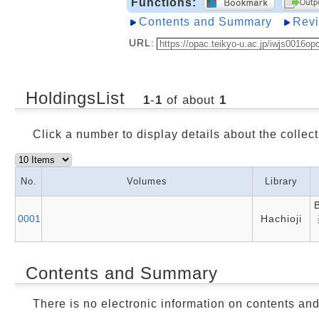
Functions:
Contents and Summary
Rev
URL:
HoldingsList
1
-
1
of about
1
Click a number to display details about the collect
No.
Volumes
Library
0001
Hachioji
Contents and Summary
There is no electronic information on contents an