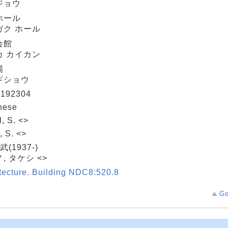
ジョウ
ホール
ガク ホール
会館
カ カイカン
場
ギショウ
192304
nese
, S. <>
, S. <>
武(1937-)
, タケシ <>
tecture. Building NDC8:520.8
Go