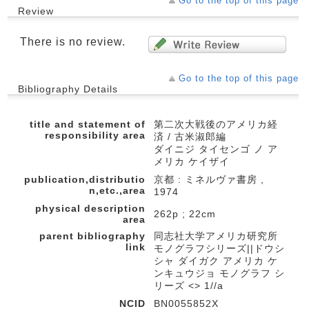
Go to the top of this page
Review
There is no review.
Go to the top of this page
Bibliography Details
title and statement of
第二次大戦後のアメリカ経
responsibility area
済 / 古米淑郎編
ダイニジ タイセンゴ ノ ア
メリカ ケイザイ
publication,distributio
京都 : ミネルヴァ書房 ,
n,etc.,area
1974
physical description
262p ; 22cm
area
parent bibliography
同志社大学アメリカ研究所
link
モノグラフシリーズ||ドウシ
シャ ダイガク アメリカ ケ
ンキュウジョ モノグラフ シ
リーズ <> 1//a
NCID
BN0055852X