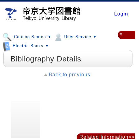
Login
≡
Catalog Search ▼
User Service ▼
Electric Books ▼
Bibliography Details
Back to previous
Related Information<<