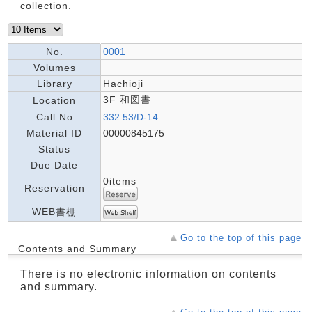
collection.
No.
0001
Volumes
Library
Hachioji
3F 和図書
Location
Call No
332.53/D-14
Material ID
00000845175
Status
Due Date
0items
Reservation
WEB書棚
Go to the top of this page
Contents and Summary
There is no electronic information on contents
and summary.