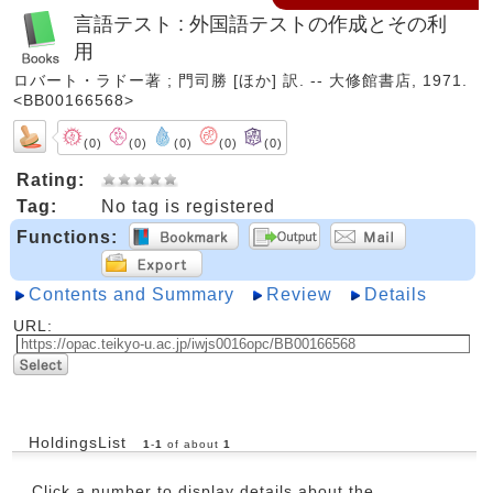
言語テスト : 外国語テストの作成とその利
用
ロバート・ラドー著 ; 門司勝 [ほか] 訳. -- 大修館書店, 1971.
<BB00166568>
(0)
(0)
(0)
(0)
(0)
Rating:
Tag:
No tag is registered
Functions:
Contents and Summary
Review
Details
URL:
HoldingsList
1
-
1
of about
1
Click a number to display details about the