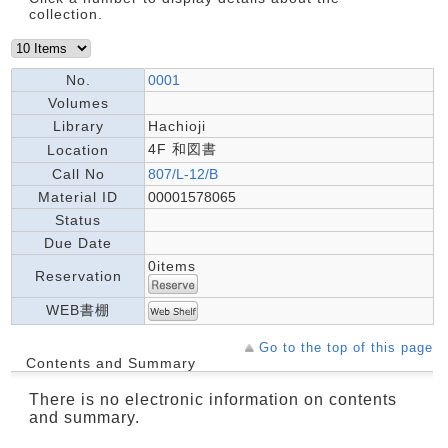
collection.
No.
0001
Volumes
Library
Hachioji
4F 和図書
Location
Call No
807/L-12/B
Material ID
00001578065
Status
Due Date
0items
Reservation
WEB書棚
Go to the top of this page
Contents and Summary
There is no electronic information on contents
and summary.