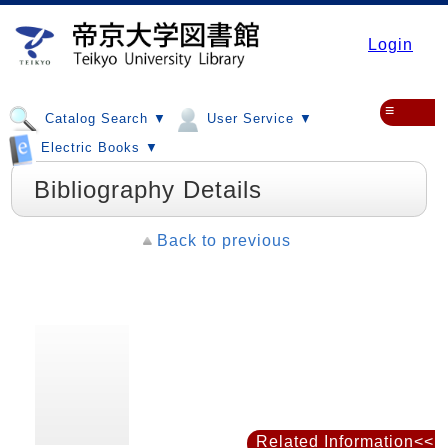
Login
≡
Catalog Search ▼
User Service ▼
Electric Books ▼
Bibliography Details
Back to previous
Related Information<<