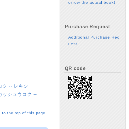
orrow the actual book)
Purchase Request
Additional Purchase Req
uest
QR code
ク -- レキシ
ガッシュウコク --
 to the top of this page