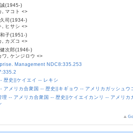
誠(1945-)
, マコト <>
久司(1934-)
, ヒサシ <>
和子(1951-)
, カズコ <>
健次郎(1946-)
ワ, ケンジロウ <>
rprise. Management NDC8:335.253
:335.2
-- 歴史||ケイエイ -- レキシ
-- アメリカ合衆国 -- 歴史||キギョウ -- アメリカガッシュウコ
理 -- アメリカ合衆国 -- 歴史||ケイエイカンリ -- アメリカ
シ
Go