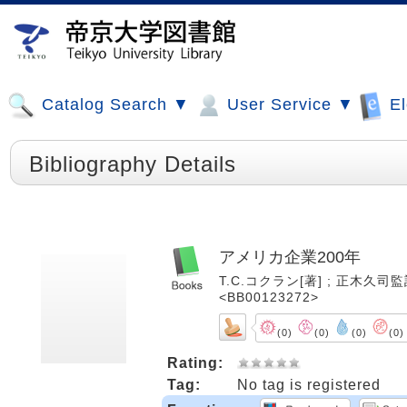
Catalog Search ▼
User Service ▼
El
Bibliography Details
アメリカ企業200年
T.C.コクラン[著] ; 正木久司監
<BB00123272>
(0)
(0)
(0)
(0)
Rating:
Tag:
No tag is registered