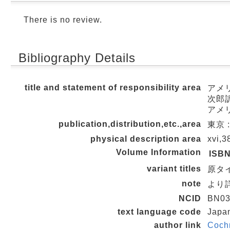
There is no review.
Bibliography Details
title and statement of responsibility area
アメリ
次郎
アメリ
publication,distribution,etc.,area
東京 :
physical description area
xvi,3
Volume Information
ISB
variant titles
原タイト
note
より詳
NCID
BN03
text language code
Japa
author link
Coch