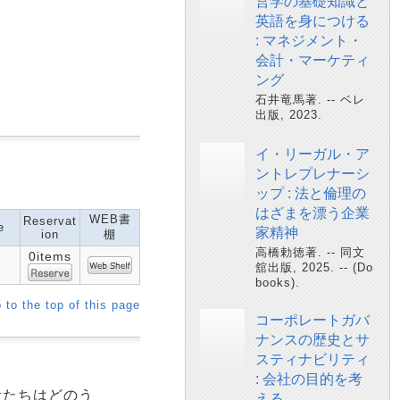
営学の基礎知識と
英語を身につける
: マネジメント・
会計・マーケティ
ング
石井竜馬著. -- ベレ
出版, 2023.
イ・リーガル・ア
ントレプレナーシ
ップ : 法と倫理の
はざまを漂う企業
WEB書
Reservat
e
家精神
ion
棚
高橋勅徳著. -- 同文
0items
舘出版, 2025. -- (Do
books).
 to the top of this page
コーポレートガバ
ナンスの歴史とサ
スティナビリティ
: 会社の目的を考
者たちはどのう
える