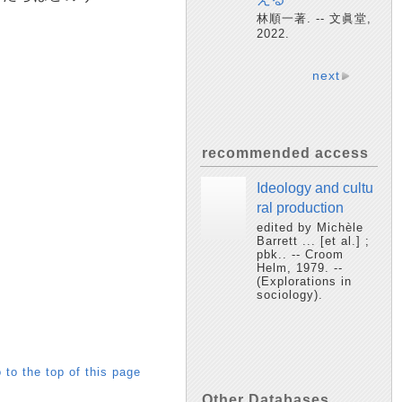
林順一著. -- 文眞堂,
2022.
next
recommended access
Ideology and cultu
ral production
edited by Michèle
Barrett ... [et al.] ;
pbk.. -- Croom
Helm, 1979. --
(Explorations in
sociology).
 to the top of this page
Other Databases