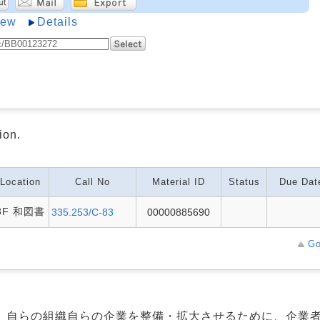
iew
Details
ion.
Location
Call No
Material ID
Status
Due Dat
3F 和図書
335.253/C-83
00000885690
Go
、自らの組織自らの企業を整備・拡大させるために、企業