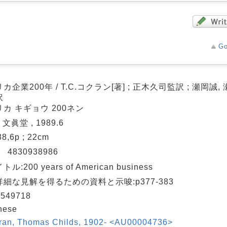
Go
カ企業200年 / T.C.コクラン[著] ; 正木久司監訳 ; 瀬岡誠,
訳
カ キギョウ 200ネン
 文眞堂 , 1989.6
88,6p ; 22cm
N
4830938986
ル:200 years of American business
細な見解を得るための資料と示唆:p377-383
549718
nese
ran, Thomas Childs, 1902- <AU00004736>