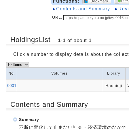
Functions:
Contents and Summary
Rev
URL:
HoldingsList
1
-
1
of about
1
Click a number to display details about the collect
No.
Volumes
Library
0001
Hachioji
Contents and Summary
Summary
不断に変化して止まない社会・経済環境のなかで