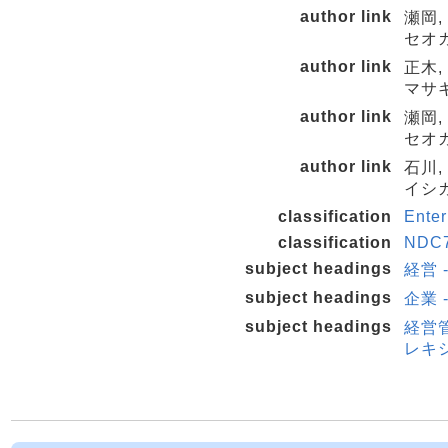
author link
瀬岡, 
セオカ
author link
正木, 
マサキ
author link
瀬岡, 
セオカ
author link
石川, 
イシカ
classification
Ente
classification
NDC7
subject headings
経営 
subject headings
企業 
subject headings
経営管
レキ