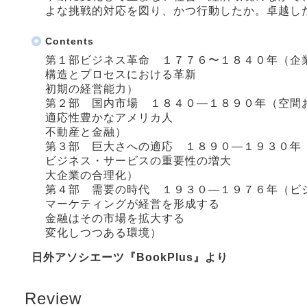
よな挑戦的対応を図り、かつ行動したか。卓越し
Contents
第１部ビジネス革命 １７７６〜１８４０年（企
構造とプロセスにおける革新
初期の経営能力）
第２部 国内市場 １８４０―１８９０年（空間
適応性豊かなアメリカ人
不動産と金融）
第３部 巨大さへの適応 １８９０―１９３０年
ビジネス・サービスの重要性の増大
大企業の合理化）
第４部 需要の時代 １９３０―１９７６年（ビ
マーケティングが経営を形成する
金融はその市場を拡大する
変化しつつある環境）
日外アソシエーツ『BookPlus』より
Review